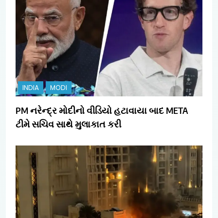
INDIA
MODI
PM નરેન્દ્ર મોદીનો વીડિયો હટાવાયા બાદ META
ટીમે સચિવ સાથે મુલાકાત કરી