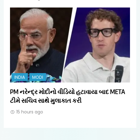
INDIA
MODI
PM નરેન્દ્ર મોદીનો વીડિયો હટાવાયા બાદ META
ટીમે સચિવ સાથે મુલાકાત કરી
15 hours ago