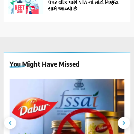
પેપર લીક પછી NTA નો મોટો નિર્ણય
સામે આવ્યો છે
You Might Have
Missed