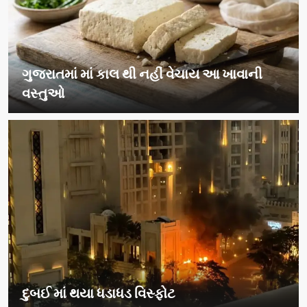
ગુજરાતમાં માં કાલ થી નહીં વેચાય આ ખાવાની
વસ્તુઓ
દુબઈ માં થયા ધડાધડ વિસ્ફોટ