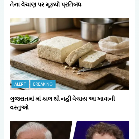
તેના વેચાણ પર મૂક્યો પ્રતિબંધ
ALERT
BREAKING
ગુજરાતમાં માં કાલ થી નહીં વેચાય આ ખાવાની
વસ્તુઓ