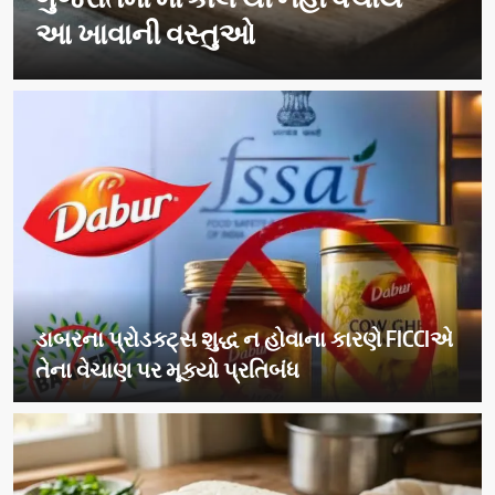
મૂક્યો પ્રતિબંધ
ડાબરના પ્રોડક્ટ્સ શુદ્ધ ન હોવાના કારણે FICCIએ
તેના વેચાણ પર મૂક્યો પ્રતિબંધ