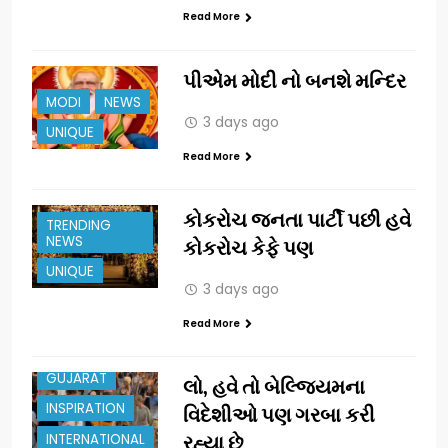
Read More
પીએમ મોદી નો બનશે મન્દિર
MODI
NEWS
3 days ago
UNIQUE
Read More
કોકરોચ જનતા પાર્ટી પછી હવે
TRENDING
NEWS
કોકરોચ કેફે પણ
UNIQUE
3 days ago
Read More
CELEBRATION
GUJARAT
લો, હવે તો બેલ્જિયમના
INSPIRATION
વિદેશીઓ પણ ગરબા કરી
INTERNATIONAL
રહ્યા છે