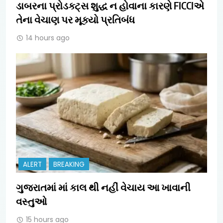
ડાબરના પ્રોડક્ટ્સ શુદ્ધ ન હોવાના કારણે FICCIએ
તેના વેચાણ પર મૂક્યો પ્રતિબંધ
14 hours ago
ALERT
BREAKING
ગુજરાતમાં માં કાલ થી નહીં વેચાય આ ખાવાની
વસ્તુઓ
15 hours ago