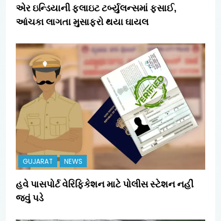
એર ઇન્ડિયાની ફ્લાઇટ ટર્બ્યુલન્સમાં ફસાઈ,
આંચકા લાગતા મુસાફરો થયા ઘાયલ
GUJARAT
NEWS
હવે પાસપોર્ટ વેરિફિકેશન માટે પોલીસ સ્ટેશન નહીં
જવું પડે