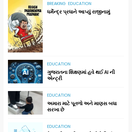
BREAKING
EDUCATION
ધર્મેન્દ્ર પ્રધાને આપ્યું રાજીનામું
EDUCATION
ગુજરાતના શિક્ષણમાં હવે થઈ AI ની
એન્ટ્રી
EDUCATION
અમારા માટે પૂતળો અને માણસ બધા
સરખા છે
EDUCATION