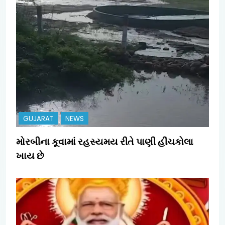
GUJARAT
NEWS
મોરબીના કૂવામાં રહસ્યમય રીતે પાણી હીંચકોલા
ખાય છે