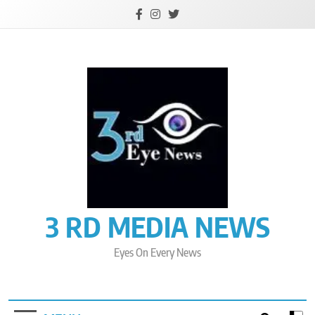
Skip
to
content
3 RD MEDIA NEWS
Eyes On Every News