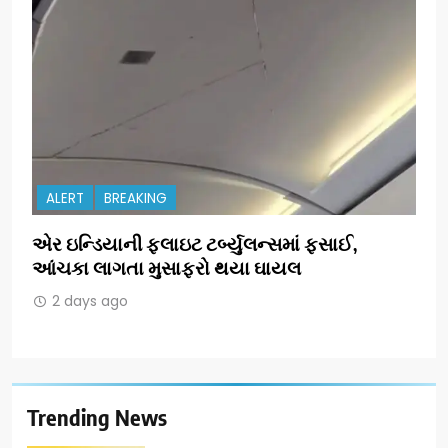
ALERT
BREAKING
એર ઇન્ડિયાની ફ્લાઇટ ટર્બ્યુલન્સમાં ફસાઈ,
આંચકા લાગતા મુસાફરો થયા ઘાયલ
2 days ago
Trending News