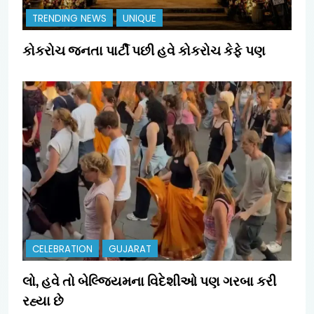
TRENDING NEWS
UNIQUE
કોકરોચ જનતા પાર્ટી પછી હવે કોકરોચ કેફે પણ
CELEBRATION
GUJARAT
લો, હવે તો બેલ્જિયમના વિદેશીઓ પણ ગરબા કરી
રહ્યા છે