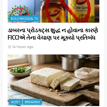
BOLLYWOOD& TV
ડાબરના પ્રોડક્ટ્સ શુદ્ધ ન હોવાના કારણે
FICCIએ તેના વેચાણ પર મૂક્યો પ્રતિબંધ
14 hours ago
ALERT
BREAKING