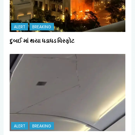
ALERT
BREAKING
દુબઈ માં થયા ધડાધડ વિસ્ફોટ
ALERT
BREAKING