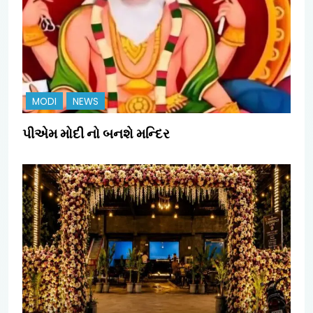
MODI
NEWS
પીએમ મોદી નો બનશે મન્દિર