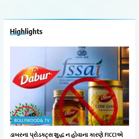
Highlights
BOLLYWOOD& TV
ડાબરના પ્રોડક્ટ્સ શુદ્ધ ન હોવાના કારણે FICCIએ