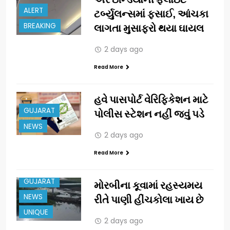
ALERT
ટર્બ્યુલન્સમાં ફસાઈ, આંચકા
BREAKING
લાગતા મુસાફરો થયા ઘાયલ
2 days ago
Read More
હવે પાસપોર્ટ વેરિફિકેશન માટે
GUJARAT
પોલીસ સ્ટેશન નહીં જવું પડે
NEWS
2 days ago
Read More
GUJARAT
મોરબીના કૂવામાં રહસ્યમય
NEWS
રીતે પાણી હીંચકોલા ખાય છે
UNIQUE
2 days ago