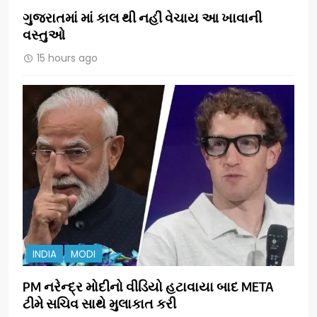
ગુજરાતમાં માં કાલ થી નહીં વેચાય આ ખાવાની
વસ્તુઓ
15 hours ago
INDIA
MODI
PM નરેન્દ્ર મોદીનો વીડિયો હટાવાયા બાદ META
ટીમે સચિવ સાથે મુલાકાત કરી