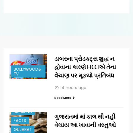
ડાબરના પ્રોડક્ટ્સ શુદ્ધ ન
હોવાના કારણે FICCIએ તેના
BOLLYWOOD&
TV
વેચાણ પર મૂક્યો પ્રતિબંધ
14 hours ago
Read More
ALERT
BREAKING
ગુજરાતમાં માં કાલ થી નહીં
FACTS
વેચાય આ ખાવાની વસ્તુઓ
GUJARAT