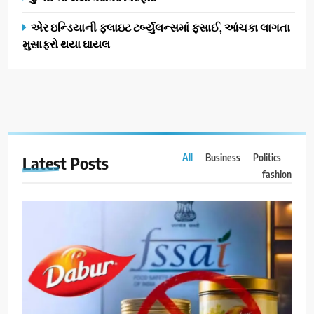
એર ઇન્ડિયાની ફ્લાઇટ ટર્બ્યુલન્સમાં ફસાઈ, આંચકા લાગતા
મુસાફરો થયા ઘાયલ
All
Business
Politics
Latest
Posts
fashion