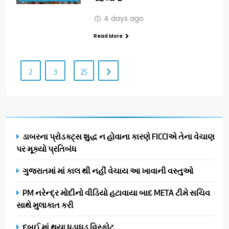
4 days ago
Read More
2
3
25
ડાબરના પ્રોડક્ટ્સ શુદ્ધ ન હોવાના કારણે FICCIએ તેના વેચાણ
પર મૂક્યો પ્રતિબંધ
ગુજરાતમાં માં કાલ થી નહીં વેચાય આ ખાવાની વસ્તુઓ
PM નરેન્દ્ર મોદીનો વીડિયો હટાવાયા બાદ META ટીમે સચિવ
સાથે મુલાકાત કરી
દુબઈ માં થયા ધડાધડ વિસ્ફોટ