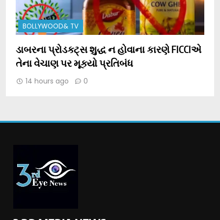
BOLLYWOOD& TV
ગ
ડાબરના પ્રોડક્ટ્સ શુદ્ધ ન હોવાના કારણે FICCIએ
વ
તેના વેચાણ પર મૂક્યો પ્રતિબંધ
14 hours ago
0