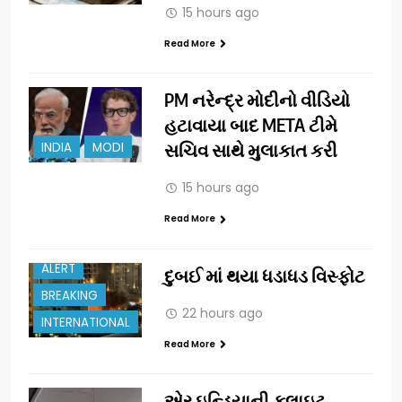
15 hours ago
Read More
PM નરેન્દ્ર મોદીનો વીડિયો
હટાવાયા બાદ META ટીમે
INDIA
MODI
સચિવ સાથે મુલાકાત કરી
15 hours ago
Read More
ALERT
દુબઈ માં થયા ધડાધડ વિસ્ફોટ
BREAKING
22 hours ago
INTERNATIONAL
Read More
એર ઇન્ડિયાની ફ્લાઇટ