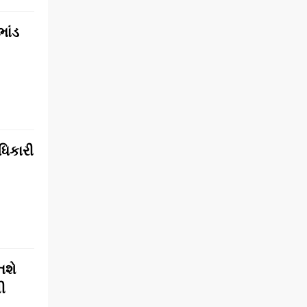
ભાંડ
ધિકારી
નશે
ી