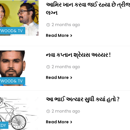
આમિર ખાન કરવા જઈ રહ્યા છે ત્રીજ
લગ્ન
2 months ago
YWOOD& TV
Read More
નવા કપ્તાન શ્રેયસ અય્યર !
2 months ago
Read More
YWOOD& TV
આ ભાઈ અત્યાર સુધી ક્યાં હતો ?
2 months ago
Read More
EDY