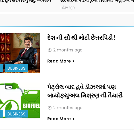
1 day ago
દેશ ની સૌ થી મોટી છેતરપિંડી !
2 months ago
Read More
T
BUSINESS
પેટ્રોલ બાદ હવે ડીઝલમાં પણ
બાયોફ્યુઅલ મિશ્રણ ની તૈયારી
2 months ago
T
BUSINESS
Read More