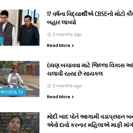
17 વર્ષના વિદ્યાર્થીએ CBSEનો મોટો કૌ
બહાર લાવ્યો
2 months ago
T
Read More
ઇંધણ બચાવવા માટે જિલ્લા વિકાસ અ
ચલાવી રહ્યા છે સાયકલ
2 months ago
YWOOD& TV
Read More
મોદી બાદ પોતે આગામી વડાપ્રધાન બ
એવો દાવો કરનાર મહિલાએ માફી માંગ