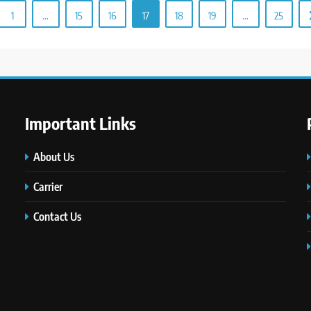
1
…
15
16
17
18
19
…
25
Important Links
About Us
Carrier
Contact Us