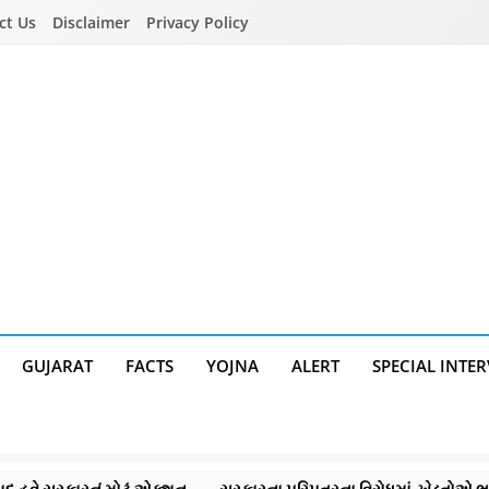
ct Us
Disclaimer
Privacy Policy
GUJARAT
FACTS
YOJNA
ALERT
SPECIAL INTE
કારનું મોટું એક્શન
સરકારના પરિપત્રના વિરોધમાં ખેડૂતોએ ભાજપ માટે મ