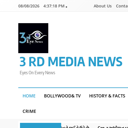
Skip
08/08/2026
4:37:19 PM
About Us
Conta
to
content
3 RD MEDIA NEWS
Eyes On Every News
HOME
BOLLYWOOD& TV
HISTORY & FACTS
CRIME
ખાતું ડ્રોન બનાવ્યું, જે વ્યક્તિને લઈને ઉડે છે
Gen-z આંદોલન બાદ હવે સર