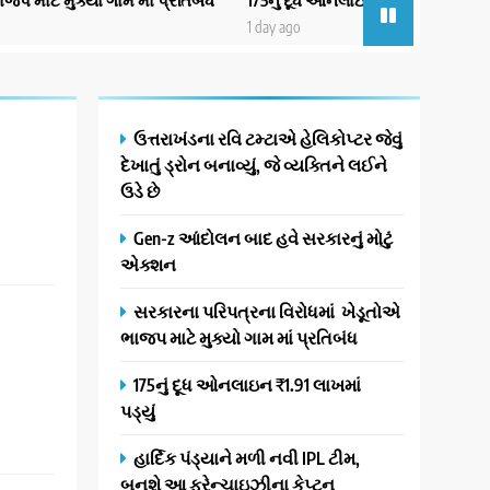
1 day ago
1 d
ઉત્તરાખંડના રવિ ટમ્ટાએ હેલિકોપ્ટર જેવું
દેખાતું ડ્રોન બનાવ્યું, જે વ્યક્તિને લઈને
ઉડે છે
Gen-z આંદોલન બાદ હવે સરકારનું મોટું
એક્શન
સરકારના પરિપત્રના વિરોધમાં ખેડૂતોએ
ભાજપ માટે મુક્યો ગામ માં પ્રતિબંધ
175નું દૂધ ઓનલાઇન ₹1.91 લાખમાં
પડ્યું
હાર્દિક પંડ્યાને મળી નવી IPL ટીમ,
બનશે આ ફ્રેન્ચાઇઝીના કેપ્ટન