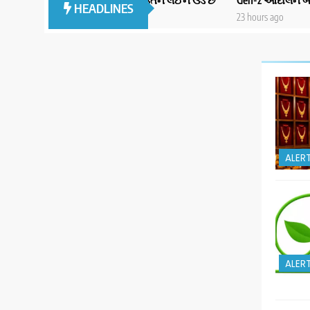
HEADLINES
23 hours ago
ALER
ALER