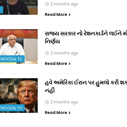
2 months ago
T
Read More
રાજ્ય સરકાર નો રેશનકાર્ડને લઈને મ
નિર્ણય
2 months ago
YWOOD& TV
Read More
હવે અમેરિકા ઈરાન પર હુમલો કરી શ
નહીં
2 months ago
YWOOD& TV
Read More