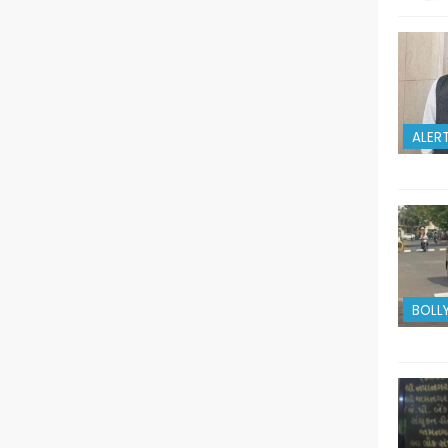
ALER
BOLL