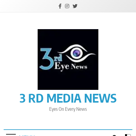
Skip
to
content
3 RD MEDIA NEWS
Eyes On Every News