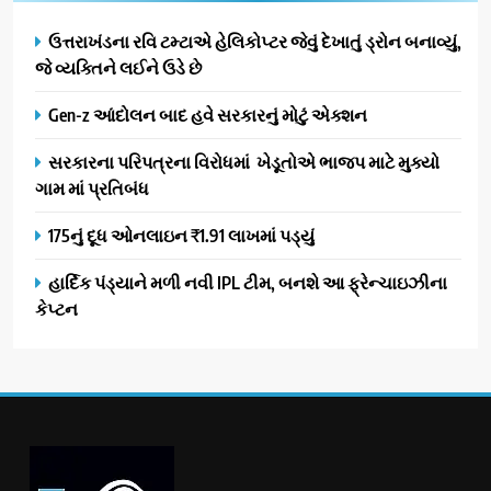
ઉત્તરાખંડના રવિ ટમ્ટાએ હેલિકોપ્ટર જેવું દેખાતું ડ્રોન બનાવ્યું,
જે વ્યક્તિને લઈને ઉડે છે
Gen-z આંદોલન બાદ હવે સરકારનું મોટું એક્શન
સરકારના પરિપત્રના વિરોધમાં ખેડૂતોએ ભાજપ માટે મુક્યો
ગામ માં પ્રતિબંધ
175નું દૂધ ઓનલાઇન ₹1.91 લાખમાં પડ્યું
હાર્દિક પંડ્યાને મળી નવી IPL ટીમ, બનશે આ ફ્રેન્ચાઇઝીના
કેપ્ટન