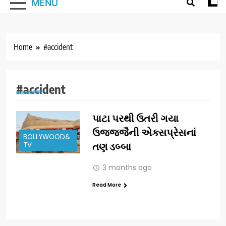
MENU
Home
#accident
#accident
પાટા પરથી ઉતરી ગયા
ઉજજ્જૈની એક્સપ્રેસનાં
BOLLYWOOD&
TV
તણ ડબ્બા
3 months ago
Read More