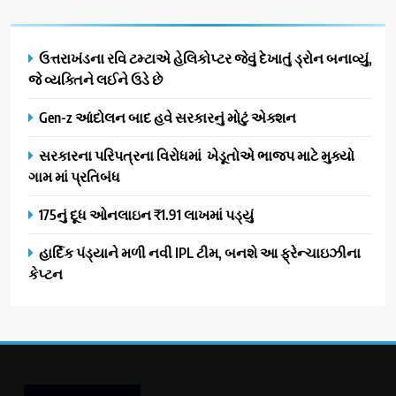
ઉત્તરાખંડના રવિ ટમ્ટાએ હેલિકોપ્ટર જેવું દેખાતું ડ્રોન બનાવ્યું,
જે વ્યક્તિને લઈને ઉડે છે
Gen-z આંદોલન બાદ હવે સરકારનું મોટું એક્શન
સરકારના પરિપત્રના વિરોધમાં ખેડૂતોએ ભાજપ માટે મુક્યો
ગામ માં પ્રતિબંધ
175નું દૂધ ઓનલાઇન ₹1.91 લાખમાં પડ્યું
હાર્દિક પંડ્યાને મળી નવી IPL ટીમ, બનશે આ ફ્રેન્ચાઇઝીના
કેપ્ટન