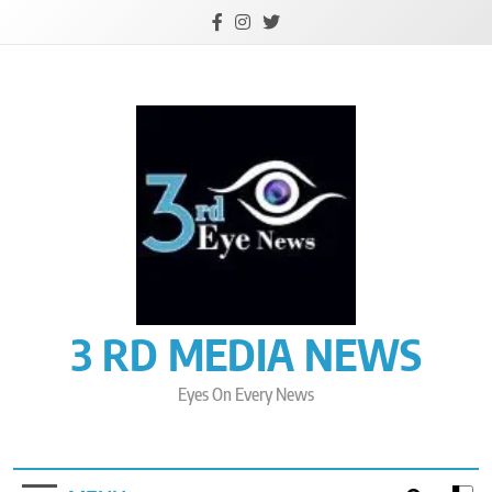
Skip
to
content
3 RD MEDIA NEWS
Eyes On Every News