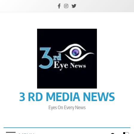
Skip
to
content
3 RD MEDIA NEWS
Eyes On Every News