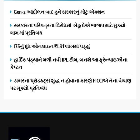
Gen-z આંદોલન બાદ હવે સરકારનું મોટું એક્શન
સરકારના પરિપત્રના વિરોધમાં ખેડૂતોએ ભાજપ માટે મુક્યો
ગામ માં પ્રતિબંધ
175નું દૂધ ઓનલાઇન ₹1.91 લાખમાં પડ્યું
હાર્દિક પંડ્યાને મળી નવી IPL ટીમ, બનશે આ ફ્રેન્ચાઇઝીના
કેપ્ટન
ડાબરના પ્રોડક્ટ્સ શુદ્ધ ન હોવાના કારણે FICCIએ તેના વેચાણ
પર મૂક્યો પ્રતિબંધ