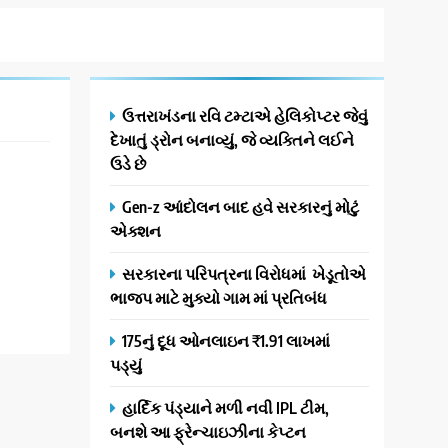
ઉત્તરાખંડના રવિ ટમ્ટાએ હેલિકોપ્ટર જેવું
દેખાતું ડ્રોન બનાવ્યું, જે વ્યક્તિને લઈને
ઉડે છે
Gen-z આંદોલન બાદ હવે સરકારનું મોટું
એક્શન
સરકારના પરિપત્રના વિરોધમાં ખેડૂતોએ
ભાજપ માટે મુક્યો ગામ માં પ્રતિબંધ
175નું દૂધ ઓનલાઇન ₹1.91 લાખમાં
પડ્યું
હાર્દિક પંડ્યાને મળી નવી IPL ટીમ,
બનશે આ ફ્રેન્ચાઇઝીના કેપ્ટન