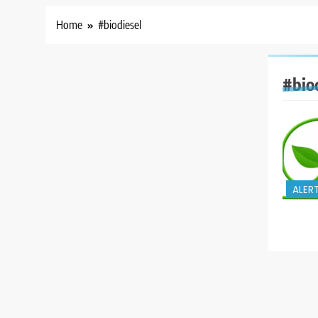
Home
#biodiesel
#bio
ALER