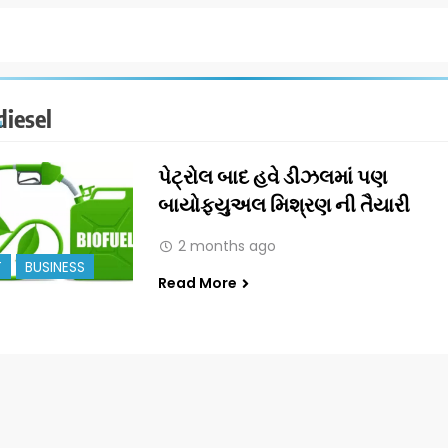
diesel
પેટ્રોલ બાદ હવે ડીઝલમાં પણ
બાયોફ્યુઅલ મિશ્રણ ની તૈયારી
2 months ago
T
BUSINESS
Read More