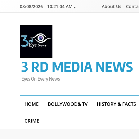
Skip
08/08/2026
10:21:04 AM
About Us
Conta
to
content
3 RD MEDIA NEWS
Eyes On Every News
HOME
BOLLYWOOD& TV
HISTORY & FACTS
CRIME