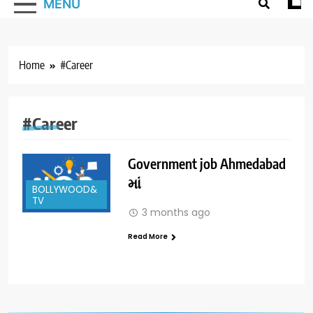
MENU
Home
#Career
#Career
Government job Ahmedabad
માં
BOLLYWOOD&
TV
3 months ago
Read More