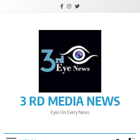
Skip
to
content
3 RD MEDIA NEWS
Eyes On Every News