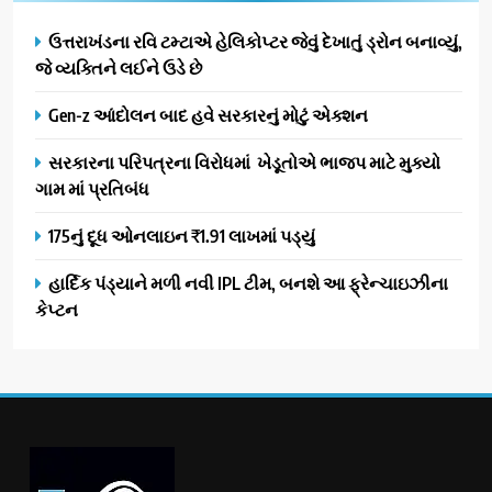
ઉત્તરાખંડના રવિ ટમ્ટાએ હેલિકોપ્ટર જેવું દેખાતું ડ્રોન બનાવ્યું,
જે વ્યક્તિને લઈને ઉડે છે
Gen-z આંદોલન બાદ હવે સરકારનું મોટું એક્શન
સરકારના પરિપત્રના વિરોધમાં ખેડૂતોએ ભાજપ માટે મુક્યો
ગામ માં પ્રતિબંધ
175નું દૂધ ઓનલાઇન ₹1.91 લાખમાં પડ્યું
હાર્દિક પંડ્યાને મળી નવી IPL ટીમ, બનશે આ ફ્રેન્ચાઇઝીના
કેપ્ટન