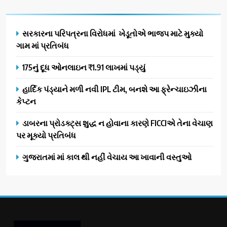
સરકારના પરિપત્રના વિરોધમાં ખેડૂતોએ ભાજપ માટે મુક્યો
ગામ માં પ્રતિબંધ
175નું દૂધ ઓનલાઇન ₹1.91 લાખમાં પડ્યું
હાર્દિક પંડ્યાને મળી નવી IPL ટીમ, બનશે આ ફ્રેન્ચાઇઝીના
કેપ્ટન
ડાબરના પ્રોડક્ટ્સ શુદ્ધ ન હોવાના કારણે FICCIએ તેના વેચાણ
પર મૂક્યો પ્રતિબંધ
ગુજરાતમાં માં કાલ થી નહીં વેચાય આ ખાવાની વસ્તુઓ