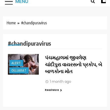
MENU
Home
#chandipuravirus
#chandipuravirus
પંચમહાલમાં જીવલેણ
ALERT
ચાંદીપુરા વાયરસનો પ્રકોપ, બે
GUJARAT
બાળકોના મોત
1 month ago
Read More