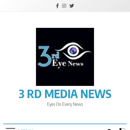
Skip
to
content
3 RD MEDIA NEWS
Eyes On Every News