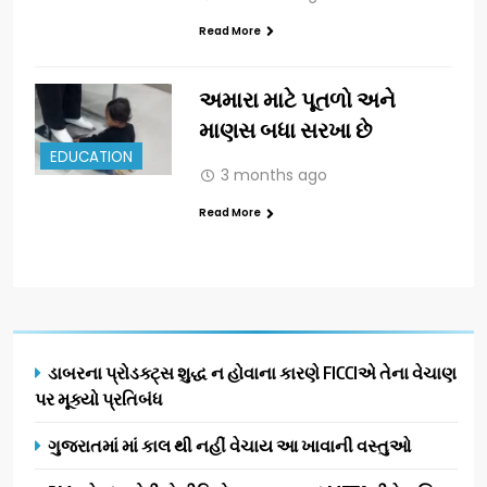
Read More
અમારા માટે પૂતળો અને
માણસ બધા સરખા છે
EDUCATION
3 months ago
Read More
ડાબરના પ્રોડક્ટ્સ શુદ્ધ ન હોવાના કારણે FICCIએ તેના વેચાણ
પર મૂક્યો પ્રતિબંધ
ગુજરાતમાં માં કાલ થી નહીં વેચાય આ ખાવાની વસ્તુઓ