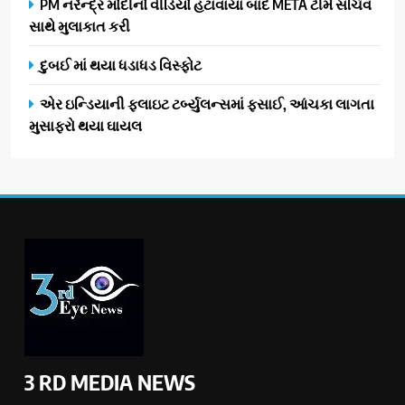
PM નરેન્દ્ર મોદીનો વીડિયો હટાવાયા બાદ META ટીમે સચિવ
સાથે મુલાકાત કરી
દુબઈ માં થયા ધડાધડ વિસ્ફોટ
એર ઇન્ડિયાની ફ્લાઇટ ટર્બ્યુલન્સમાં ફસાઈ, આંચકા લાગતા
મુસાફરો થયા ઘાયલ
3 RD MEDIA NEWS