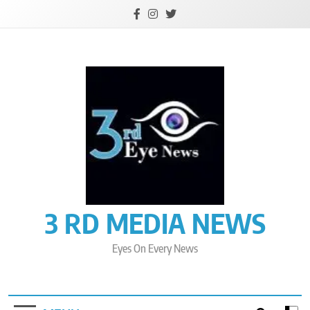
Skip
to
content
3 RD MEDIA NEWS
Eyes On Every News