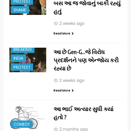
PROTEST
બસ આ જ જોવાનું બાકી રહ્યું
SHAME
હતું
2 weeks ago
Read More
BREAKING
આ છે Gen-G..જે વિરોધ
INDIA
પ્રદર્શનને પણ એન્જોય કરી
PROTEST
રહ્યા છે
2 weeks ago
Read More
આ ભાઈ અત્યાર સુધી ક્યાં
હતો ?
COMEDY
2 months ago