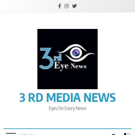
Skip
to
content
3 RD MEDIA NEWS
Eyes On Every News