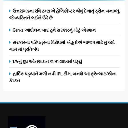
ઉત્તરાખંડના રવિ ટમ્ટાએ હેલિકોપ્ટર જેવું દેખાતું ડ્રોન બનાવ્યું,
જે વ્યક્તિને લઈને ઉડે છે
Gen-z આંદોલન બાદ હવે સરકારનું મોટું એક્શન
સરકારના પરિપત્રના વિરોધમાં ખેડૂતોએ ભાજપ માટે મુક્યો
ગામ માં પ્રતિબંધ
175નું દૂધ ઓનલાઇન ₹1.91 લાખમાં પડ્યું
હાર્દિક પંડ્યાને મળી નવી IPL ટીમ, બનશે આ ફ્રેન્ચાઇઝીના
કેપ્ટન