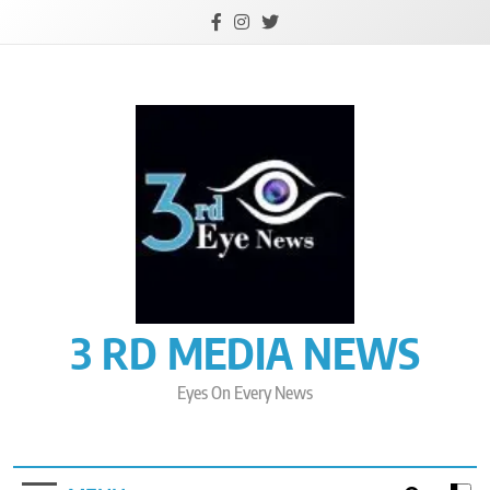
Skip
to
content
3 RD MEDIA NEWS
Eyes On Every News