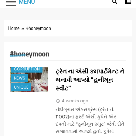
MENU
Home
#honeymoon
#honeymoon
CORRUPTION
ટ્રેન ના એસી કમપાર્ટમેન્ટ ને
NEWS
બનાવી આપ્યો “હનીમૂન
UNIQUE
સ્વીટ”
4 weeks ago
નંદીગ્રામ એક્સપ્રેસ (ટ્રેન નં.
11002)ના ફર્સ્ટ એસી કૂપેને એક
દંપતી માટે “હનીમૂન સ્યુટ” જેવી રીતે
સજાવવામાં આવ્યો હતો. કૂપેમાં