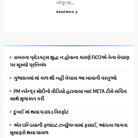
બેલૂન્સ,…
Read More
ડાબરના પ્રોડક્ટ્સ શુદ્ધ ન હોવાના કારણે FICCIએ તેના વેચાણ
પર મૂક્યો પ્રતિબંધ
ગુજરાતમાં માં કાલ થી નહીં વેચાય આ ખાવાની વસ્તુઓ
PM નરેન્દ્ર મોદીનો વીડિયો હટાવાયા બાદ META ટીમે સચિવ
સાથે મુલાકાત કરી
દુબઈ માં થયા ધડાધડ વિસ્ફોટ
એર ઇન્ડિયાની ફ્લાઇટ ટર્બ્યુલન્સમાં ફસાઈ, આંચકા લાગતા
મુસાફરો થયા ઘાયલ