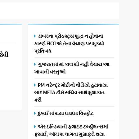
ડાબરના પ્રોડક્ટ્સ શુદ્ધ ન હોવાના
કારણે FICCIએ તેના વેચાણ પર મૂક્યો
પ્રતિબંધ
જેવી
ગુજરાતમાં માં કાલ થી નહીં વેચાય આ
ખાવાની વસ્તુઓ
PM નરેન્દ્ર મોદીનો વીડિયો હટાવાયા
બાદ META ટીમે સચિવ સાથે મુલાકાત
કરી
દુબઈ માં થયા ધડાધડ વિસ્ફોટ
એર ઇન્ડિયાની ફ્લાઇટ ટર્બ્યુલન્સમાં
ફસાઈ, આંચકા લાગતા મુસાફરો થયા