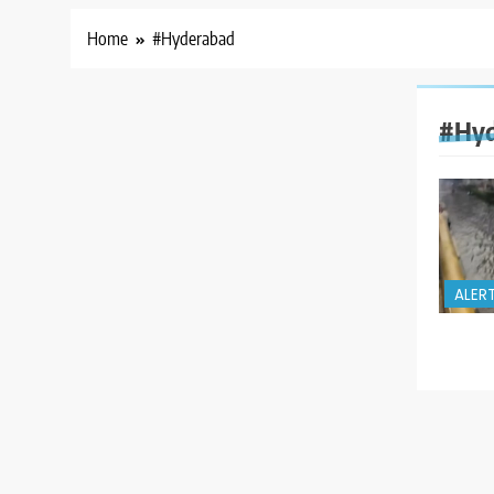
Home
#Hyderabad
#Hyd
ALER