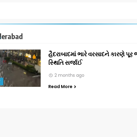
erabad
હૈદરાબાદમાં ભારે વરસાદને કારણે પૂર 
સ્થિતિ સર્જાઈ
2 months ago
T
Read More