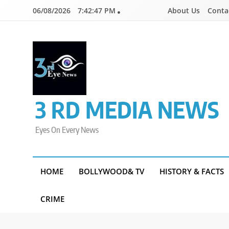
Skip
06/08/2026
7:42:47 PM
About Us
Conta
to
content
3 RD MEDIA NEWS
Eyes On Every News
HOME
BOLLYWOOD& TV
HISTORY & FACTS
CRIME