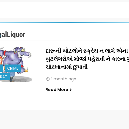
galLiquor
દારૂની બોટલોને સ્ક્રેચ ન લાગે એના 
બુટલેગરોએ મોજાં પહેરાવી ને કારના ગ
ચોરખાનામાં છુપાવી
T
CRIME
RAT
1 month ago
Read More