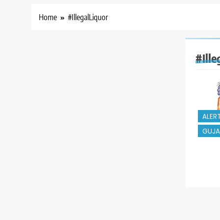
Home
#IllegalLiquor
#Ille
ALER
GUJA