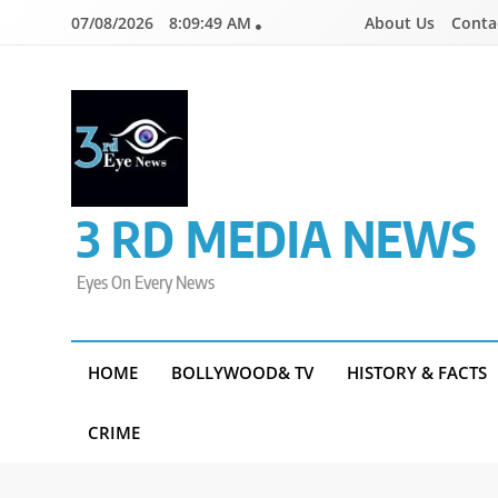
Skip
07/08/2026
8:09:49 AM
About Us
Conta
to
content
3 RD MEDIA NEWS
Eyes On Every News
HOME
BOLLYWOOD& TV
HISTORY & FACTS
CRIME