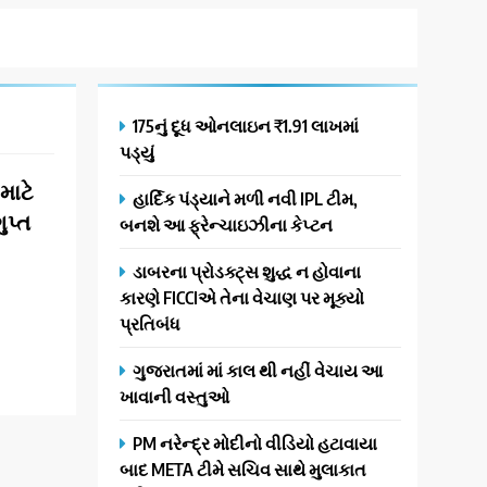
175નું દૂધ ઓનલાઇન ₹1.91 લાખમાં
પડ્યું
માટે
હાર્દિક પંડ્યાને મળી નવી IPL ટીમ,
ુપ્ત
બનશે આ ફ્રેન્ચાઇઝીના કેપ્ટન
ડાબરના પ્રોડક્ટ્સ શુદ્ધ ન હોવાના
કારણે FICCIએ તેના વેચાણ પર મૂક્યો
પ્રતિબંધ
ગુજરાતમાં માં કાલ થી નહીં વેચાય આ
ખાવાની વસ્તુઓ
PM નરેન્દ્ર મોદીનો વીડિયો હટાવાયા
બાદ META ટીમે સચિવ સાથે મુલાકાત