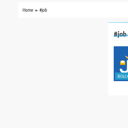
Home
#job
#job
BOLL