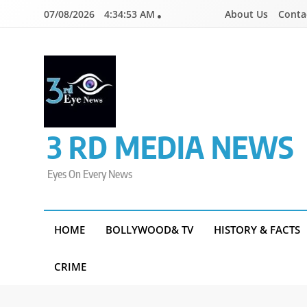
Skip
07/08/2026
4:34:53 AM
About Us
Conta
to
content
3 RD MEDIA NEWS
Eyes On Every News
HOME
BOLLYWOOD& TV
HISTORY & FACTS
CRIME