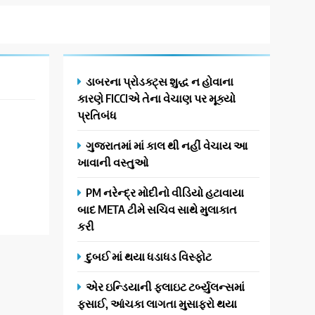
ડાબરના પ્રોડક્ટ્સ શુદ્ધ ન હોવાના
કારણે FICCIએ તેના વેચાણ પર મૂક્યો
પ્રતિબંધ
ગુજરાતમાં માં કાલ થી નહીં વેચાય આ
ખાવાની વસ્તુઓ
PM નરેન્દ્ર મોદીનો વીડિયો હટાવાયા
બાદ META ટીમે સચિવ સાથે મુલાકાત
કરી
દુબઈ માં થયા ધડાધડ વિસ્ફોટ
એર ઇન્ડિયાની ફ્લાઇટ ટર્બ્યુલન્સમાં
ફસાઈ, આંચકા લાગતા મુસાફરો થયા