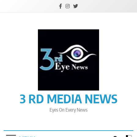
Skip
to
content
3 RD MEDIA NEWS
Eyes On Every News