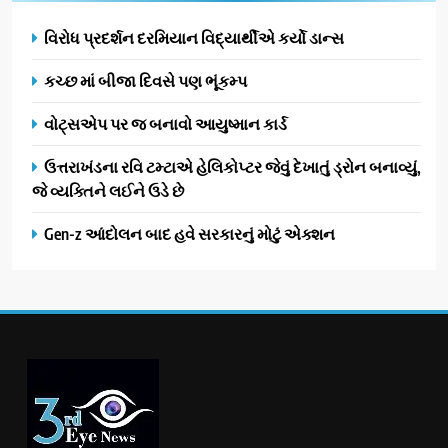
વિરોધ પ્રદર્શન દરમિયાન વિદ્યાર્થીએ કર્યો ડાન્સ
કચ્છ માં બીજા દિવસે પણ ભૂંકમ્પ
વોટ્સએપ પર જ બનાવો આયુષ્માન કાર્ડ
ઉત્તરાખંડના રવિ ટમ્ટાએ હેલિકોપ્ટર જેવું દેખાતું ડ્રોન બનાવ્યું,
જે વ્યક્તિને લઈને ઉડે છે
Gen-z આંદોલન બાદ હવે સરકારનું મોટું એક્શન