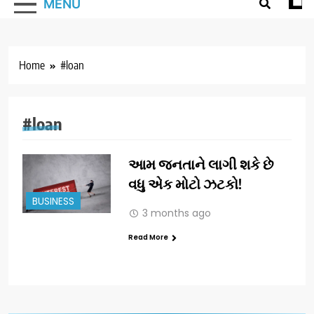
MENU
Home
#loan
#loan
આમ જનતાને લાગી શકે છે
વધુ એક મોટો ઝટકો!
BUSINESS
3 months ago
Read More