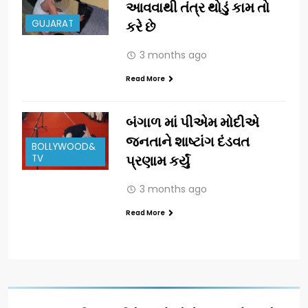
આવવાથી તંત્ર થોડું કામ તો
GUJARAT
કરે છે
3 months ago
Read More
બંગાળ માં પીએમ મોદીએ
જનતાને શાષ્ટાંગ દંડવત
BOLLYWOOD&
TV
પ્રણામ કર્યું
3 months ago
Read More