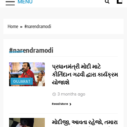
MENU
Home
#narendramodi
#narendramodi
પ્રધાનમંત્રી મોદી માટે
કીર્તિદાન ગઢવી દ્વારા કાર્યક્રમ
GUJARAT
યોજાશે
3 months ago
Read More
મોદીજી, આવતા રહેજો, તમારા