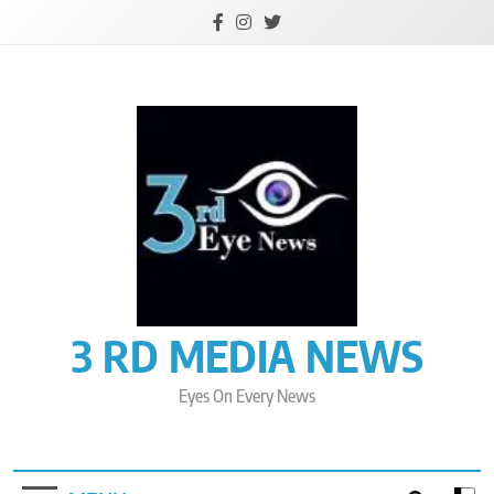
Skip
to
content
3 RD MEDIA NEWS
Eyes On Every News