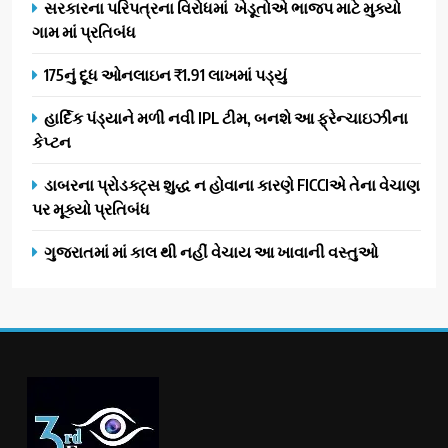
સરકારના પરિપત્રના વિરોધમાં ખેડૂતોએ ભાજપ માટે મુક્યો
ગામ માં પ્રતિબંધ
175નું દૂધ ઓનલાઇન ₹1.91 લાખમાં પડ્યું
હાર્દિક પંડ્યાને મળી નવી IPL ટીમ, બનશે આ ફ્રેન્ચાઇઝીના
કેપ્ટન
ડાબરના પ્રોડક્ટ્સ શુદ્ધ ન હોવાના કારણે FICCIએ તેના વેચાણ
પર મૂક્યો પ્રતિબંધ
ગુજરાતમાં માં કાલ થી નહીં વેચાય આ ખાવાની વસ્તુઓ