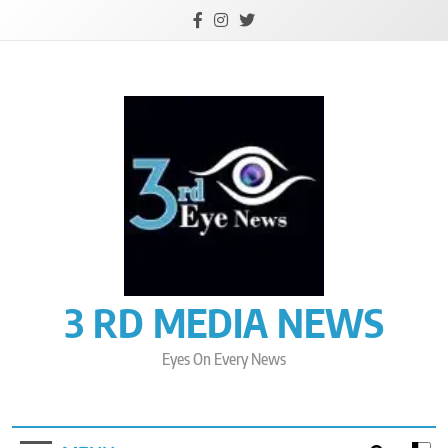
Skip
to
content
3 RD MEDIA NEWS
Eyes On Every News