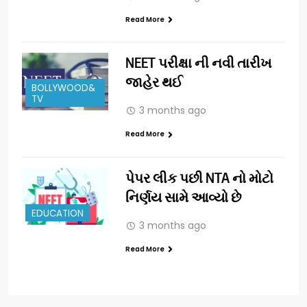
Read More
NEET પરીક્ષા ની નવી તારીખ
જાહેર થઈ
BOLLYWOOD&
TV
3 months ago
Read More
પેપર લીક પછી NTA નો મોટો
નિર્ણય સામે આવ્યો છે
EDUCATION
3 months ago
Read More