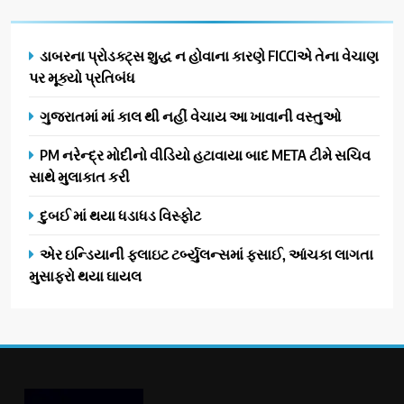
ડાબરના પ્રોડક્ટ્સ શુદ્ધ ન હોવાના કારણે FICCIએ તેના વેચાણ
પર મૂક્યો પ્રતિબંધ
ગુજરાતમાં માં કાલ થી નહીં વેચાય આ ખાવાની વસ્તુઓ
PM નરેન્દ્ર મોદીનો વીડિયો હટાવાયા બાદ META ટીમે સચિવ
સાથે મુલાકાત કરી
દુબઈ માં થયા ધડાધડ વિસ્ફોટ
એર ઇન્ડિયાની ફ્લાઇટ ટર્બ્યુલન્સમાં ફસાઈ, આંચકા લાગતા
મુસાફરો થયા ઘાયલ