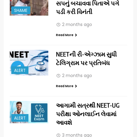
સપનું બચાવવા પિતાએ પગે
SHAME
પડી કરી વિનંતી
2 months ago
Read More
NEETની રી-એગ્ઝામ સુધી
ટેલિગ્રામ પર પ્રતિબંધ
ALERT
2 months ago
Read More
આગામી સત્રથી NEET-UG
પરીક્ષા ઓનલાઈન લેવામાં
ALERT
આવશે
3 months ago