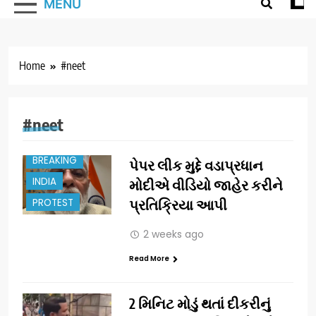
MENU
Home
#neet
#neet
BREAKING
પેપર લીક મુદ્દે વડાપ્રધાન
INDIA
મોદીએ વીડિયો જાહેર કરીને
PROTEST
પ્રતિક્રિયા આપી
2 weeks ago
Read More
2 મિનિટ મોડું થતાં દીકરીનું