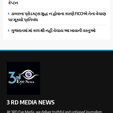
કેપ્ટન
ડાબરના પ્રોડક્ટ્સ શુદ્ધ ન હોવાના કારણે FICCIએ તેના વેચાણ
પર મૂક્યો પ્રતિબંધ
ગુજરાતમાં માં કાલ થી નહીં વેચાય આ ખાવાની વસ્તુઓ
3 RD MEDIA NEWS
At 3RD Eye Media, we deliver truthful and unbiased journalism