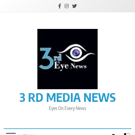
Skip
to
content
3 RD MEDIA NEWS
Eyes On Every News