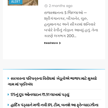
ALERT
2 months ago
રાજસ્થાનના 5 જિલ્લાઓ —
શ્રીગંગાનગર, બીકાનેર, ચુરુ,
હનુમાનગઢ અને સીકરમાં શનિવારે
બપોરે રેતીનું તોફાન આવ્યું હતું. તેના
કારણે લગભગ 200…
Read More
સરકારના પરિપત્રના વિરોધમાં ખેડૂતોએ ભાજપ માટે મુક્યો
ગામ માં પ્રતિબંધ
175નું દૂધ ઓનલાઇન ₹1.91 લાખમાં પડ્યું
હાર્દિક પંડ્યાને મળી નવી IPL ટીમ, બનશે આ ફ્રેન્ચાઇઝીના