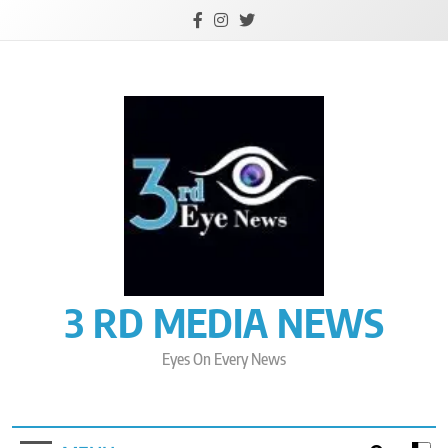
Skip
to
content
3 RD MEDIA NEWS
Eyes On Every News