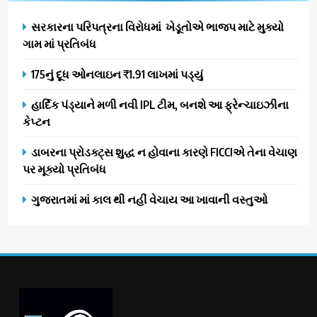
સરકારના પરિપત્રના વિરોધમાં ખેડૂતોએ ભાજપ માટે મુક્યો
ગામ માં પ્રતિબંધ
175નું દૂધ ઓનલાઇન ₹1.91 લાખમાં પડ્યું
હાર્દિક પંડ્યાને મળી નવી IPL ટીમ, બનશે આ ફ્રેન્ચાઇઝીના
કેપ્ટન
ડાબરના પ્રોડક્ટ્સ શુદ્ધ ન હોવાના કારણે FICCIએ તેના વેચાણ
પર મૂક્યો પ્રતિબંધ
ગુજરાતમાં માં કાલ થી નહીં વેચાય આ ખાવાની વસ્તુઓ