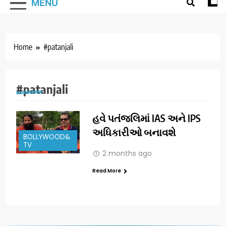
MENU
Home
#patanjali
#patanjali
હવે પતંજલિમાં IAS અને IPS
અધિકારીઓ બનાવશે
BOLLYWOOD&
TV
2 months ago
Read More