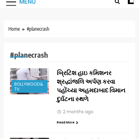
MENU
Home
#planecrash
#planecrash
બ્રિટિશ હાઇ કમિશનર
શ્રદ્ધાંજલિ અર્પણ કરવા
BOLLYWOOD&
TV
પહોંચ્યા અહમદાબાદ વિમાન
દુર્ઘટના સ્થળે
2 months ago
Read More