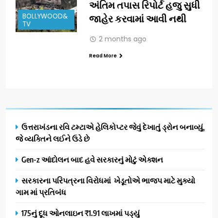
અંતિમ તપાસ રિપોર્ટ હજુ સુધી
BOLLYWOOD&
જાહેર કરવામાં આવી નથી
TV
2 months ago
Read More
ઉત્તરાખંડના રવિ ટમ્ટાએ હેલિકોપ્ટર જેવું દેખાતું ડ્રોન બનાવ્યું,
જે વ્યક્તિને લઈને ઉડે છે
Gen-z આંદોલન બાદ હવે સરકારનું મોટું એક્શન
સરકારના પરિપત્રના વિરોધમાં ખેડૂતોએ ભાજપ માટે મુક્યો
ગામ માં પ્રતિબંધ
175નું દૂધ ઓનલાઇન ₹1.91 લાખમાં પડ્યું