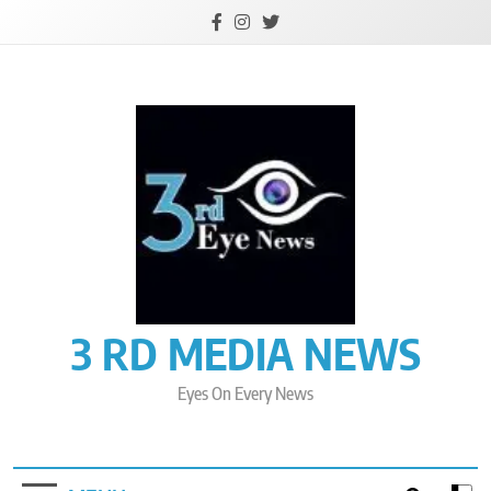
Skip
to
content
3 RD MEDIA NEWS
Eyes On Every News