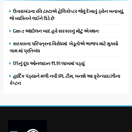
ઉત્તરાખંડના રવિ ટમ્ટાએ હેલિકોપ્ટર જેવું દેખાતું ડ્રોન બનાવ્યું,
જે વ્યક્તિને લઈને ઉડે છે
Gen-z આંદોલન બાદ હવે સરકારનું મોટું એક્શન
સરકારના પરિપત્રના વિરોધમાં ખેડૂતોએ ભાજપ માટે મુક્યો
ગામ માં પ્રતિબંધ
175નું દૂધ ઓનલાઇન ₹1.91 લાખમાં પડ્યું
હાર્દિક પંડ્યાને મળી નવી IPL ટીમ, બનશે આ ફ્રેન્ચાઇઝીના
કેપ્ટન