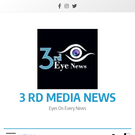
Skip
to
content
3 RD MEDIA NEWS
Eyes On Every News