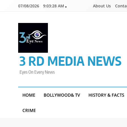
Skip
07/08/2026
9:03:28 AM
About Us
Conta
to
content
3 RD MEDIA NEWS
Eyes On Every News
HOME
BOLLYWOOD& TV
HISTORY & FACTS
CRIME