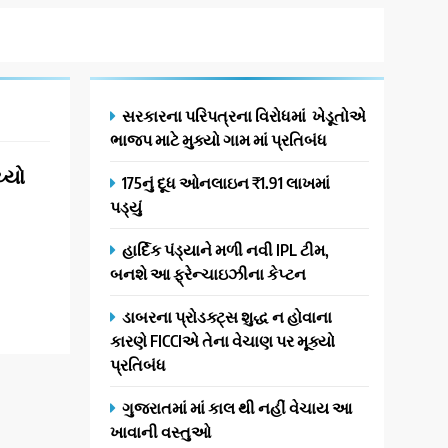
સરકારના પરિપત્રના વિરોધમાં ખેડૂતોએ
ભાજપ માટે મુક્યો ગામ માં પ્રતિબંધ
્યો
175નું દૂધ ઓનલાઇન ₹1.91 લાખમાં
પડ્યું
હાર્દિક પંડ્યાને મળી નવી IPL ટીમ,
બનશે આ ફ્રેન્ચાઇઝીના કેપ્ટન
ડાબરના પ્રોડક્ટ્સ શુદ્ધ ન હોવાના
કારણે FICCIએ તેના વેચાણ પર મૂક્યો
પ્રતિબંધ
ગુજરાતમાં માં કાલ થી નહીં વેચાય આ
ખાવાની વસ્તુઓ