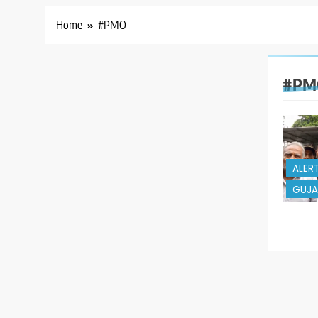
Home
#PMO
#PM
ALER
GUJA