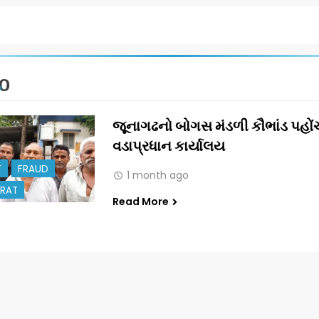
O
જૂનાગઢનો બોગસ મંડળી કૌભાંડ પહોંચ
વડાપ્રધાન કાર્યાલય
T
FRAUD
1 month ago
RAT
Read More