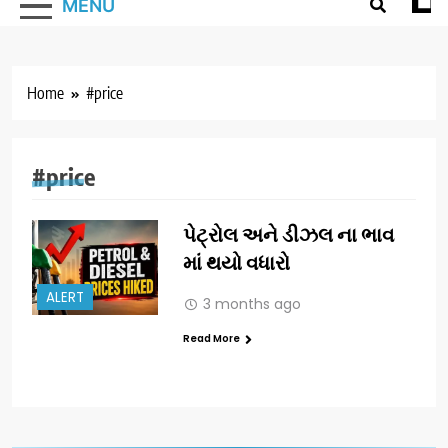
MENU
Home
#price
#price
પેટ્રોલ અને ડીઝલ ના ભાવ
માં થયો વધારો
ALERT
3 months ago
Read More