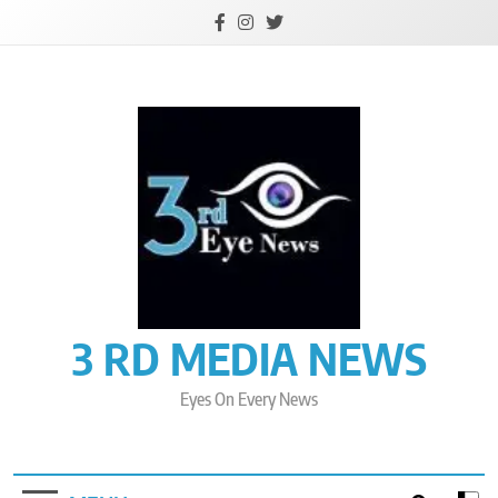
Skip
to
content
3 RD MEDIA NEWS
Eyes On Every News