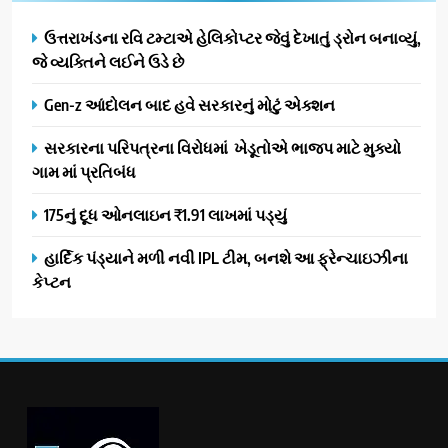
ઉત્તરાખંડના રવિ ટમ્ટાએ હેલિકોપ્ટર જેવું દેખાતું ડ્રોન બનાવ્યું,
જે વ્યક્તિને લઈને ઉડે છે
Gen-z આંદોલન બાદ હવે સરકારનું મોટું એક્શન
સરકારના પરિપત્રના વિરોધમાં ખેડૂતોએ ભાજપ માટે મુક્યો
ગામ માં પ્રતિબંધ
175નું દૂધ ઓનલાઇન ₹1.91 લાખમાં પડ્યું
હાર્દિક પંડ્યાને મળી નવી IPL ટીમ, બનશે આ ફ્રેન્ચાઇઝીના
કેપ્ટન