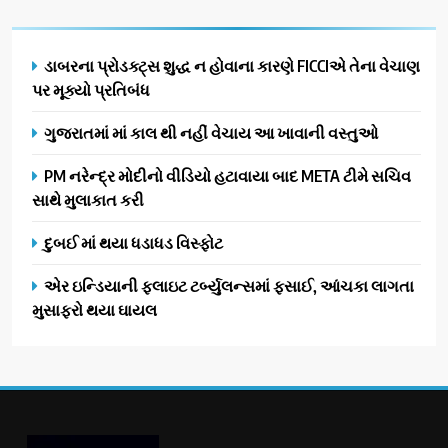
ડાબરના પ્રોડક્ટ્સ શુદ્ધ ન હોવાના કારણે FICCIએ તેના વેચાણ
પર મૂક્યો પ્રતિબંધ
ગુજરાતમાં માં કાલ થી નહીં વેચાય આ ખાવાની વસ્તુઓ
PM નરેન્દ્ર મોદીનો વીડિયો હટાવાયા બાદ META ટીમે સચિવ
સાથે મુલાકાત કરી
દુબઈ માં થયા ધડાધડ વિસ્ફોટ
એર ઇન્ડિયાની ફ્લાઇટ ટર્બ્યુલન્સમાં ફસાઈ, આંચકા લાગતા
મુસાફરો થયા ઘાયલ