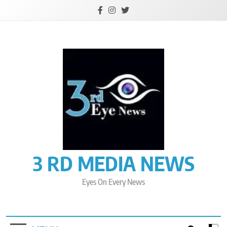
Skip
to
content
3 RD MEDIA NEWS
Eyes On Every News