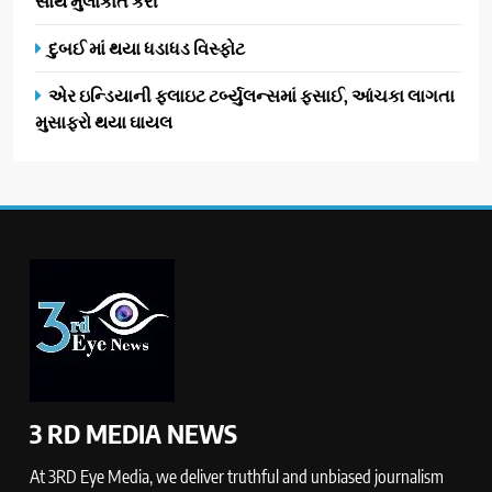
સાથે મુલાકાત કરી
દુબઈ માં થયા ધડાધડ વિસ્ફોટ
એર ઇન્ડિયાની ફ્લાઇટ ટર્બ્યુલન્સમાં ફસાઈ, આંચકા લાગતા
મુસાફરો થયા ઘાયલ
3 RD MEDIA NEWS
At 3RD Eye Media, we deliver truthful and unbiased journalism