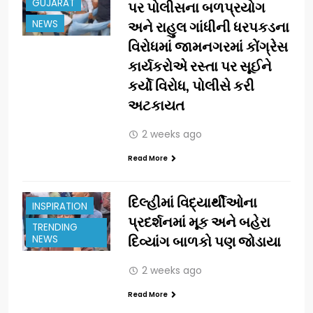
GUJARAT
પર પોલીસના બળપ્રયોગ
NEWS
અને રાહુલ ગાંધીની ધરપકડના
વિરોધમાં જામનગરમાં કોંગ્રેસ
કાર્યકરોએ રસ્તા પર સૂઈને
કર્યો વિરોધ, પોલીસે કરી
અટકાયત
2 weeks ago
Read More
દિલ્હીમાં વિદ્યાર્થીઓના
INSPIRATION
પ્રદર્શનમાં મૂક અને બહેરા
TRENDING
NEWS
દિવ્યાંગ બાળકો પણ જોડાયા
2 weeks ago
Read More