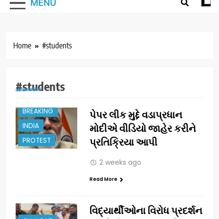
MENU
Home
#students
#students
BREAKING
પેપર લીક મુદ્દે વડાપ્રધાન
INDIA
મોદીએ વીડિયો જાહેર કરીને
PROTEST
પ્રતિક્રિયા આપી
2 weeks ago
Read More
વિદ્યાર્થીઓના વિરોધ પ્રદર્શન