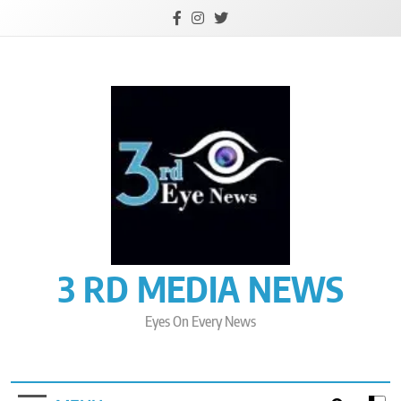
Skip
to
content
3 RD MEDIA NEWS
Eyes On Every News