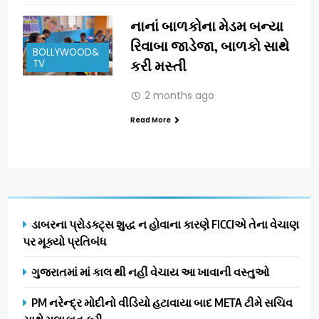
નાનાં બાળકોના મેડમ બન્યા
રિવાબા જાડેજા, બાળકો સાથે
BOLLYWOOD&
TV
કરી મસ્તી
2 months ago
Read More
ડાબરના પ્રોડક્ટ્સ શુદ્ધ ન હોવાના કારણે FICCIએ તેના વેચાણ
પર મૂક્યો પ્રતિબંધ
ગુજરાતમાં માં કાલ થી નહીં વેચાય આ ખાવાની વસ્તુઓ
PM નરેન્દ્ર મોદીનો વીડિયો હટાવાયા બાદ META ટીમે સચિવ