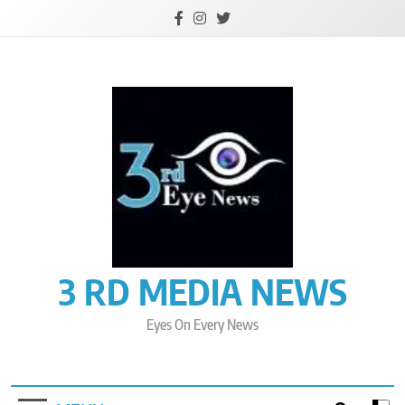
Skip
to
content
3 RD MEDIA NEWS
Eyes On Every News