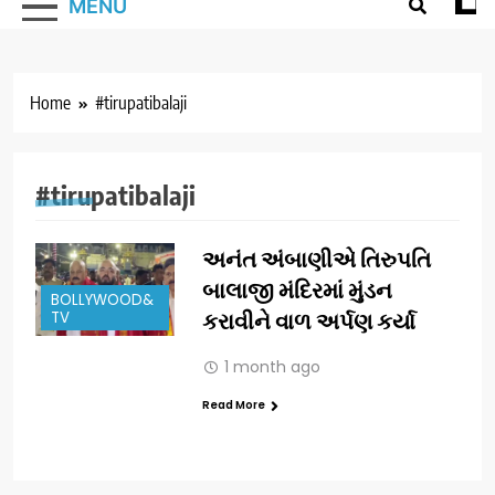
MENU
Home
#tirupatibalaji
#tirupatibalaji
અનંત અંબાણીએ તિરુપતિ
બાલાજી મંદિરમાં મુંડન
BOLLYWOOD&
TV
કરાવીને વાળ અર્પણ કર્યા
1 month ago
Read More