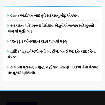
Gen-z આંદોલન બાદ હવે સરકારનું મોટું એક્શન
સરકારના પરિપત્રના વિરોધમાં ખેડૂતોએ ભાજપ માટે મુક્યો
ગામ માં પ્રતિબંધ
175નું દૂધ ઓનલાઇન ₹1.91 લાખમાં પડ્યું
હાર્દિક પંડ્યાને મળી નવી IPL ટીમ, બનશે આ ફ્રેન્ચાઇઝીના
કેપ્ટન
ડાબરના પ્રોડક્ટ્સ શુદ્ધ ન હોવાના કારણે FICCIએ તેના વેચાણ
પર મૂક્યો પ્રતિબંધ