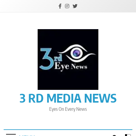
Skip
to
content
3 RD MEDIA NEWS
Eyes On Every News