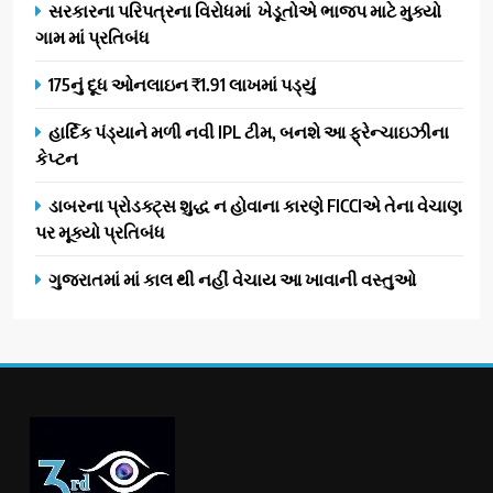
સરકારના પરિપત્રના વિરોધમાં ખેડૂતોએ ભાજપ માટે મુક્યો
ગામ માં પ્રતિબંધ
175નું દૂધ ઓનલાઇન ₹1.91 લાખમાં પડ્યું
હાર્દિક પંડ્યાને મળી નવી IPL ટીમ, બનશે આ ફ્રેન્ચાઇઝીના
કેપ્ટન
ડાબરના પ્રોડક્ટ્સ શુદ્ધ ન હોવાના કારણે FICCIએ તેના વેચાણ
પર મૂક્યો પ્રતિબંધ
ગુજરાતમાં માં કાલ થી નહીં વેચાય આ ખાવાની વસ્તુઓ