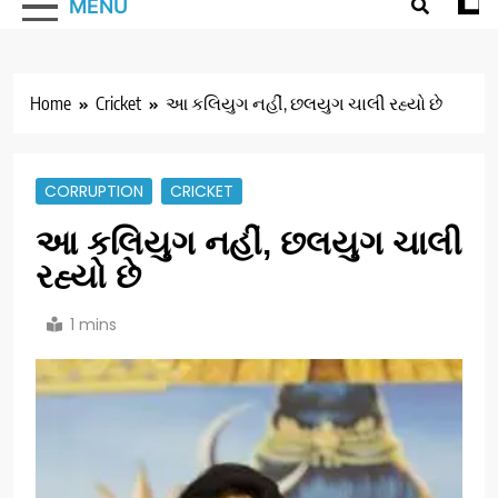
MENU
Home
Cricket
આ કલિયુગ નહીં, છલયુગ ચાલી રહ્યો છે
CORRUPTION
CRICKET
આ કલિયુગ નહીં, છલયુગ ચાલી
રહ્યો છે
1 mins