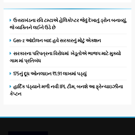
ઉત્તરાખંડના રવિ ટમ્ટાએ હેલિકોપ્ટર જેવું દેખાતું ડ્રોન બનાવ્યું,
જે વ્યક્તિને લઈને ઉડે છે
Gen-z આંદોલન બાદ હવે સરકારનું મોટું એક્શન
સરકારના પરિપત્રના વિરોધમાં ખેડૂતોએ ભાજપ માટે મુક્યો
ગામ માં પ્રતિબંધ
175નું દૂધ ઓનલાઇન ₹1.91 લાખમાં પડ્યું
હાર્દિક પંડ્યાને મળી નવી IPL ટીમ, બનશે આ ફ્રેન્ચાઇઝીના
કેપ્ટન