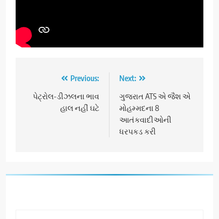
Post
Previous:
Next:
navigation
પેટ્રોલ-ડીઝલના ભાવ
ગુજરાત ATS એ જૈશ એ
હાલ નહીં ઘટે
મોહમ્મદના 8
આતંકવાદીઓની
ધરપકડ કરી