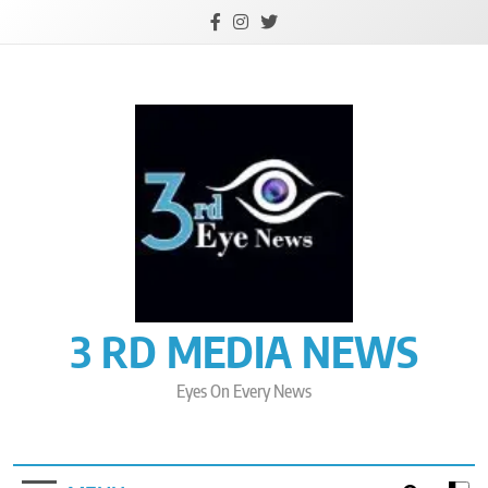
Skip
to
content
3 RD MEDIA NEWS
Eyes On Every News