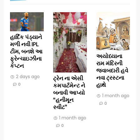
હાર્દિક પંડ્યાને
મળી નવી IPL
ટીમ, બનશે આ
અયોધ્યાના
ફ્રેન્ચાઇઝીના
રામ મંદિરની
કેપ્ટન
જવાબદારી હવે
2 days ago
નવા ટ્રસ્ટના
ટ્રેન ના એસી
હાથે
0
કમપાર્ટમેન્ટ ને
બનાવી આપ્યો
1 month ago
“હનીમૂન
0
સ્વીટ”
1 month ago
0