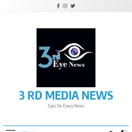
Skip
to
content
3 RD MEDIA NEWS
Eyes On Every News