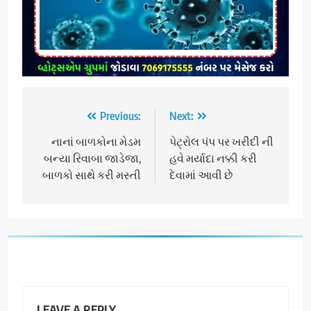
Post
Previous:
Next:
navigation
નાનાં બાળકોના મેડમ
પેટ્રોલ પંપ પર ખરીદી ની
બન્યા રિવાબા જાડેજા,
હવે મર્યાદા નક્કી કરી
બાળકો સાથે કરી મસ્તી
દેવામાં આવી છે
LEAVE A REPLY