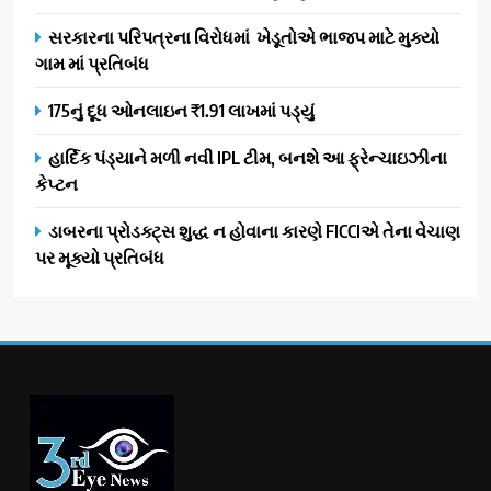
સરકારના પરિપત્રના વિરોધમાં ખેડૂતોએ ભાજપ માટે મુક્યો
ગામ માં પ્રતિબંધ
175નું દૂધ ઓનલાઇન ₹1.91 લાખમાં પડ્યું
હાર્દિક પંડ્યાને મળી નવી IPL ટીમ, બનશે આ ફ્રેન્ચાઇઝીના
કેપ્ટન
ડાબરના પ્રોડક્ટ્સ શુદ્ધ ન હોવાના કારણે FICCIએ તેના વેચાણ
પર મૂક્યો પ્રતિબંધ