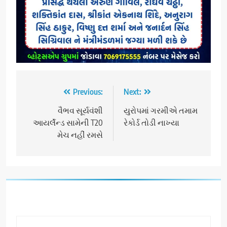
Post
Previous:
Next:
navigation
વૈભવ સૂર્યવંશી
યુરોપમાં ગરમીએ તમામ
આયર્લૅન્ડ સામેની T20
રેકોર્ડ તોડી નાખ્યા
મેચ નહીં રમસે