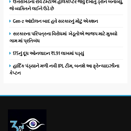
ઉત્તરાખંડના રવિ ટમ્ટાએ હેલિકોપ્ટર જેવું દેખાતું ડ્રોન બનાવ્યું,
જે વ્યક્તિને લઈને ઉડે છે
Gen-z આંદોલન બાદ હવે સરકારનું મોટું એક્શન
સરકારના પરિપત્રના વિરોધમાં ખેડૂતોએ ભાજપ માટે મુક્યો
ગામ માં પ્રતિબંધ
175નું દૂધ ઓનલાઇન ₹1.91 લાખમાં પડ્યું
હાર્દિક પંડ્યાને મળી નવી IPL ટીમ, બનશે આ ફ્રેન્ચાઇઝીના
કેપ્ટન