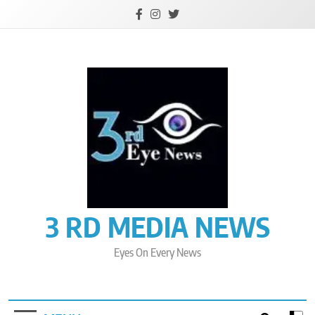
Skip
to
content
3 RD MEDIA NEWS
Eyes On Every News