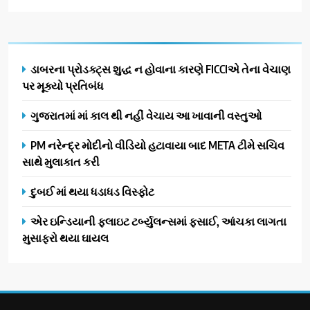
ડાબરના પ્રોડક્ટ્સ શુદ્ધ ન હોવાના કારણે FICCIએ તેના વેચાણ
પર મૂક્યો પ્રતિબંધ
ગુજરાતમાં માં કાલ થી નહીં વેચાય આ ખાવાની વસ્તુઓ
PM નરેન્દ્ર મોદીનો વીડિયો હટાવાયા બાદ META ટીમે સચિવ
સાથે મુલાકાત કરી
દુબઈ માં થયા ધડાધડ વિસ્ફોટ
એર ઇન્ડિયાની ફ્લાઇટ ટર્બ્યુલન્સમાં ફસાઈ, આંચકા લાગતા
મુસાફરો થયા ઘાયલ