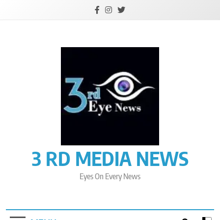
Skip
to
content
3 RD MEDIA NEWS
Eyes On Every News