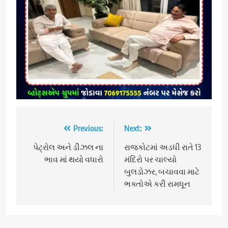
Post
Previous:
Next:
navigation
પેટ્રોલ અને ડીઝલ ના
રાજકોટમાં અડધી રાતે 13
ભાવ માં થયો વધારો
મંદિરો પર ચાલ્યો
બુલડોઝર, બચાવવા માટે
ભક્તોએ કરી રામધૂન