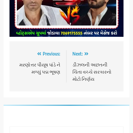
Post
Previous:
Next:
navigation
મરણોત્તર પીયૂષ પાંડે ને
ડીઝલની અછતની
મળ્યું પદ્મ ભૂષણ
ચિંતા વચ્ચે સરકારનો
મોટો નિર્ણય