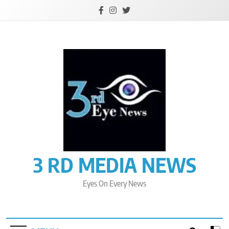
Skip
to
content
3 RD MEDIA NEWS
Eyes On Every News