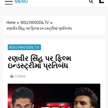
MENU
Home
BOLLYWOOD& TV
રણવીર સિંહ પર ફિલ્મ ઇન્ડસ્ટ્રીમાં પ્રતિબંધ
BOLLYWOOD& TV
રણવીર સિંહ પર ફિલ્મ
ઇન્ડસ્ટ્રીમાં પ્રતિબંધ
1 mins