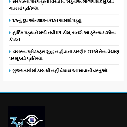
સરકારના પરિપત્રના વિરોધમાં ખેડૂતોએ ભાજપ માટે મુક્યો
ગામ માં પ્રતિબંધ
175નું દૂધ ઓનલાઇન ₹1.91 લાખમાં પડ્યું
હાર્દિક પંડ્યાને મળી નવી IPL ટીમ, બનશે આ ફ્રેન્ચાઇઝીના
કેપ્ટન
ડાબરના પ્રોડક્ટ્સ શુદ્ધ ન હોવાના કારણે FICCIએ તેના વેચાણ
પર મૂક્યો પ્રતિબંધ
ગુજરાતમાં માં કાલ થી નહીં વેચાય આ ખાવાની વસ્તુઓ