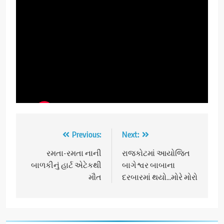
Post
Previous:
Next:
navigation
રમતા-રમતા નાની
રાજકોટમાં આયોજિત
બાળકીનું હાર્ટ એટેકથી
બાગેશ્વર બાબાના
મૌત
દરબારમાં થયો…મોરે મોરો