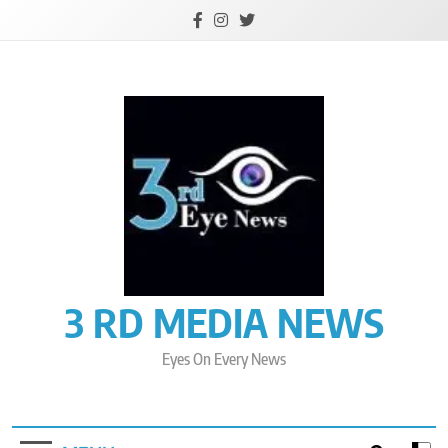
Skip
to
content
3 RD MEDIA NEWS
Eyes On Every News