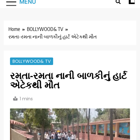
MENU
Home
BOLLYWOOD& TV
રમતા-રમતા નાની બાળકીનું હાર્ટ એટેકથી મૌત
BOLLYWOOD& TV
રમતા-રમતા નાની બાળકીનું હાર્ટ
એટેકથી મૌત
1 mins