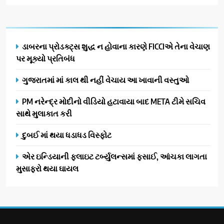
ડાબરના પ્રોડક્ટ્સ શુદ્ધ ન હોવાના કારણે FICCIએ તેના વેચાણ
પર મૂક્યો પ્રતિબંધ
ગુજરાતમાં માં કાલ થી નહીં વેચાય આ ખાવાની વસ્તુઓ
PM નરેન્દ્ર મોદીનો વીડિયો હટાવાયા બાદ META ટીમે સચિવ
સાથે મુલાકાત કરી
દુબઈ માં થયા ધડાધડ વિસ્ફોટ
એર ઇન્ડિયાની ફ્લાઇટ ટર્બ્યુલન્સમાં ફસાઈ, આંચકા લાગતા
મુસાફરો થયા ઘાયલ