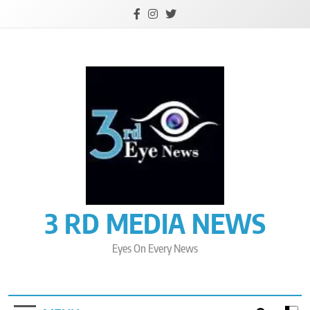
Skip
to
content
3 RD MEDIA NEWS
Eyes On Every News