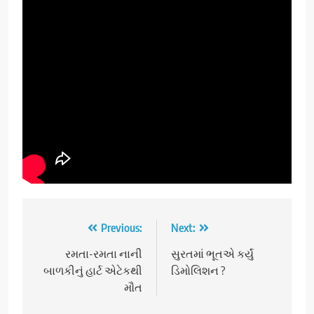
Post
Previous:
Next:
navigation
રમતા-રમતા નાની
સુરતમાં ભૂતએ કર્યું
બાળકીનું હાર્ટ એટેકથી
ડિમોલિશન ?
મૌત