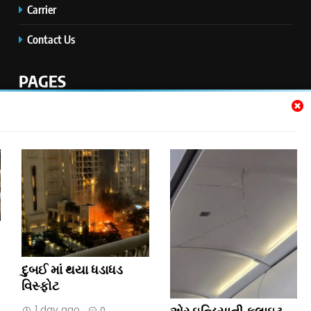
Carrier
Contact Us
PAGES
Home
Disclaimer
Privacy Policy
Jobs
દુબઈ માં થયા ધડાધડ
Copyright © 2026 3RD EYE MEDIA
વિસ્ફોટ
Contact Us
Disclaimer
Privacy Policy
1 day ago
એર ઇન્ડિયાની ફ્લાઇટ
0