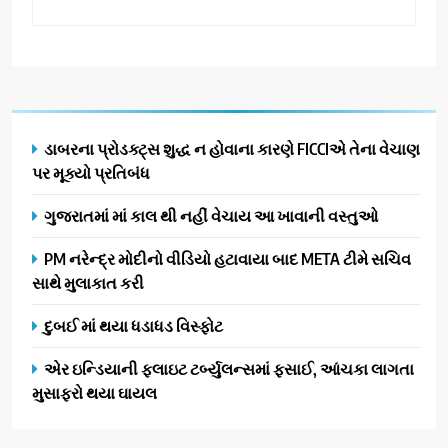
ડાબરના પ્રોડક્ટ્સ શુદ્ધ ન હોવાના કારણે FICCIએ તેના વેચાણ
પર મૂક્યો પ્રતિબંધ
ગુજરાતમાં માં કાલ થી નહીં વેચાય આ ખાવાની વસ્તુઓ
PM નરેન્દ્ર મોદીનો વીડિયો હટાવાયા બાદ META ટીમે સચિવ
સાથે મુલાકાત કરી
દુબઈ માં થયા ધડાધડ વિસ્ફોટ
એર ઇન્ડિયાની ફ્લાઇટ ટર્બ્યુલન્સમાં ફસાઈ, આંચકા લાગતા
મુસાફરો થયા ઘાયલ