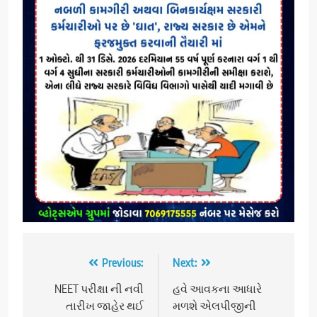
Post
Previous:
Next:
navigation
NEET પરીક્ષા ની નવી
હવે આવકના આધારે
તારીખ જાહેર થઈ
મળશે એલપીજીની