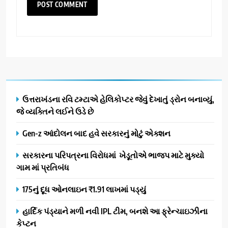
ઉત્તરાખંડના રવિ ટમ્ટાએ હેલિકોપ્ટર જેવું દેખાતું ડ્રોન બનાવ્યું,
જે વ્યક્તિને લઈને ઉડે છે
Gen-z આંદોલન બાદ હવે સરકારનું મોટું એક્શન
સરકારના પરિપત્રના વિરોધમાં ખેડૂતોએ ભાજપ માટે મુક્યો
ગામ માં પ્રતિબંધ
175નું દૂધ ઓનલાઇન ₹1.91 લાખમાં પડ્યું
હાર્દિક પંડ્યાને મળી નવી IPL ટીમ, બનશે આ ફ્રેન્ચાઇઝીના
કેપ્ટન