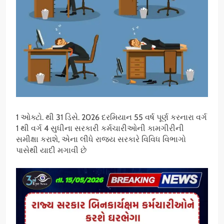
1 ઓક્ટો. થી 31 ડિસે. 2026 દરમિયાન 55 વર્ષ પૂર્ણ કરનારા વર્ગ
1 થી વર્ગ 4 સુધીના સરકારી કર્મચારીઓની કામગીરીની
સમીક્ષા કરાશે, એના લીધે રાજ્ય સરકારે વિવિધ વિભાગો
પાસેથી યાદી મગાવી છે