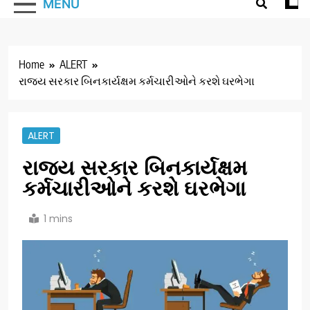
MENU
Home
ALERT
રાજ્ય સરકાર બિનકાર્યક્ષમ કર્મચારીઓને કરશે ઘરભેગા
ALERT
રાજ્ય સરકાર બિનકાર્યક્ષમ
કર્મચારીઓને કરશે ઘરભેગા
1 mins