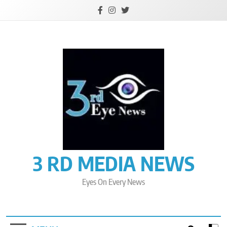
Skip
to
content
3 RD MEDIA NEWS
Eyes On Every News