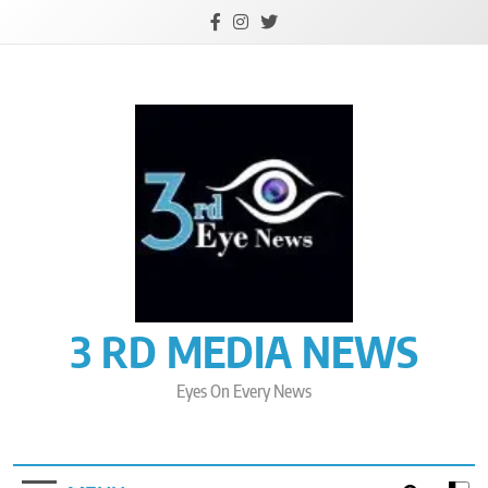
Skip
to
content
3 RD MEDIA NEWS
Eyes On Every News