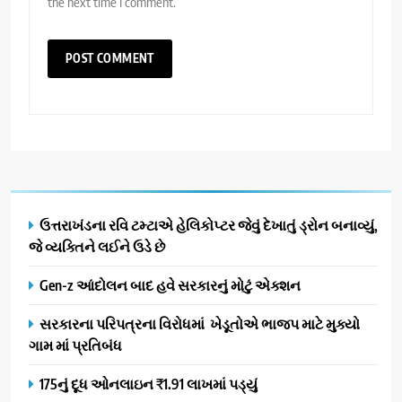
the next time I comment.
ઉત્તરાખંડના રવિ ટમ્ટાએ હેલિકોપ્ટર જેવું દેખાતું ડ્રોન બનાવ્યું,
જે વ્યક્તિને લઈને ઉડે છે
Gen-z આંદોલન બાદ હવે સરકારનું મોટું એક્શન
સરકારના પરિપત્રના વિરોધમાં ખેડૂતોએ ભાજપ માટે મુક્યો
ગામ માં પ્રતિબંધ
175નું દૂધ ઓનલાઇન ₹1.91 લાખમાં પડ્યું