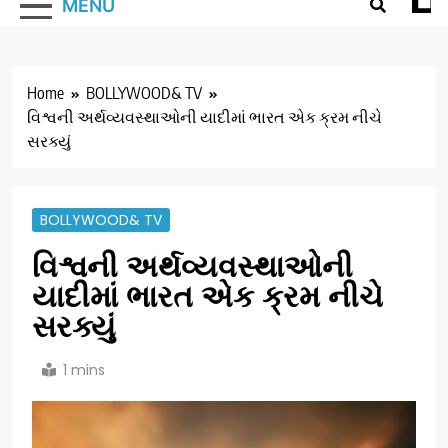
MENU
Home
BOLLYWOOD& TV
વિશ્વની અર્થવ્યવસ્થાઓની યાદીમાં ભારત એક ક્રમ નીચે
સરક્યું
BOLLYWOOD& TV
વિશ્વની અર્થવ્યવસ્થાઓની
યાદીમાં ભારત એક ક્રમ નીચે
સરક્યું
1 mins