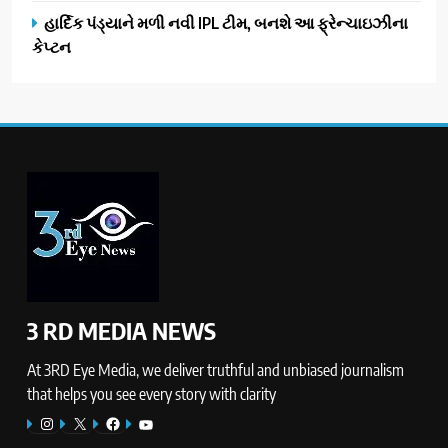
હાર્દિક પંડ્યાને મળી નવી IPL ટીમ, બનશે આ ફ્રેન્ચાઇઝીના
કેપ્ટન
3 RD MEDIA NEWS
At 3RD Eye Media, we deliver truthful and unbiased journalism
that helps you see every story with clarity
Instagram
X
Facebook
YouTube