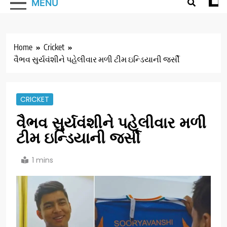
MENU
Home
Cricket
વૈભવ સુર્યવંશીને પહેલીવાર મળી ટીમ ઇન્ડિયાની જર્સી
CRICKET
વૈભવ સુર્યવંશીને પહેલીવાર મળી
ટીમ ઇન્ડિયાની જર્સી
1 mins