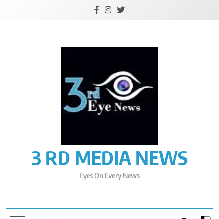
Skip
to
content
3 RD MEDIA NEWS
Eyes On Every News