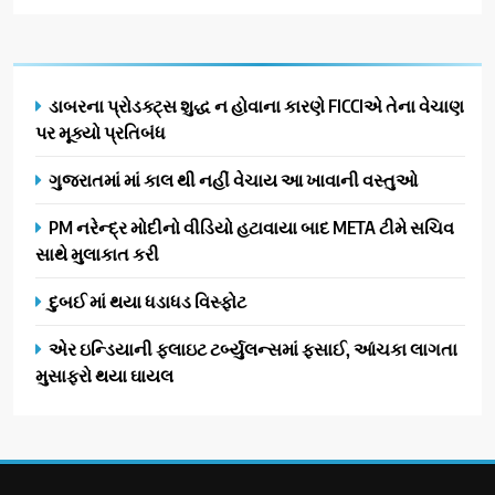
ડાબરના પ્રોડક્ટ્સ શુદ્ધ ન હોવાના કારણે FICCIએ તેના વેચાણ
પર મૂક્યો પ્રતિબંધ
ગુજરાતમાં માં કાલ થી નહીં વેચાય આ ખાવાની વસ્તુઓ
PM નરેન્દ્ર મોદીનો વીડિયો હટાવાયા બાદ META ટીમે સચિવ
સાથે મુલાકાત કરી
દુબઈ માં થયા ધડાધડ વિસ્ફોટ
એર ઇન્ડિયાની ફ્લાઇટ ટર્બ્યુલન્સમાં ફસાઈ, આંચકા લાગતા
મુસાફરો થયા ઘાયલ