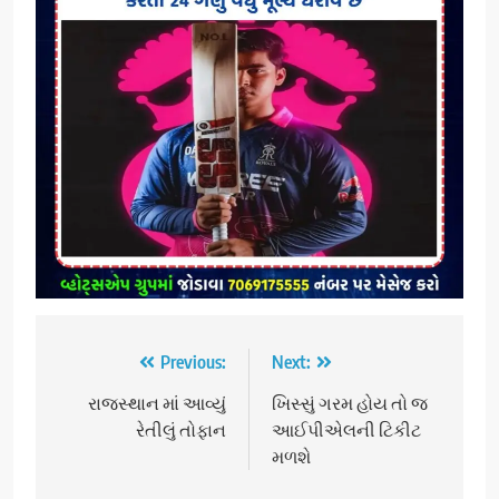
Post
Previous:
Next:
navigation
રાજસ્થાન માં આવ્યું
ખિસ્સું ગરમ હોય તો જ
રેતીલું તોફાન
આઈપીએલની ટિકીટ
મળશે