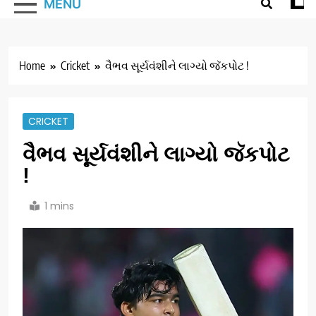
MENU
Home
Cricket
વૈભવ સૂર્યવંશીને લાગ્યો જૅકપોટ !
CRICKET
વૈભવ સૂર્યવંશીને લાગ્યો જૅકપોટ
!
1 mins