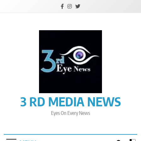
Skip
to
content
3 RD MEDIA NEWS
Eyes On Every News