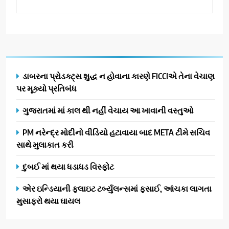
ડાબરના પ્રોડક્ટ્સ શુદ્ધ ન હોવાના કારણે FICCIએ તેના વેચાણ
પર મૂક્યો પ્રતિબંધ
ગુજરાતમાં માં કાલ થી નહીં વેચાય આ ખાવાની વસ્તુઓ
PM નરેન્દ્ર મોદીનો વીડિયો હટાવાયા બાદ META ટીમે સચિવ
સાથે મુલાકાત કરી
દુબઈ માં થયા ધડાધડ વિસ્ફોટ
એર ઇન્ડિયાની ફ્લાઇટ ટર્બ્યુલન્સમાં ફસાઈ, આંચકા લાગતા
મુસાફરો થયા ઘાયલ