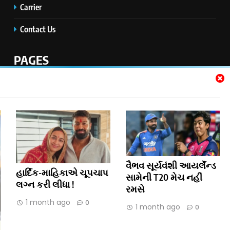
Carrier
Contact Us
PAGES
Home
Disclaimer
Privacy Policy
Jobs
વૈભવ સૂર્યવંશી આયર્લૅન્ડ
હાર્દિક-માહિકાએ ચૂપચાપ
સામેની T20 મેચ નહીં
લગ્ન કરી લીધા !
રમસે
1 month ago
Copyright © 2026 3RD EYE MEDIA
0
1 month ago
0
Contact Us
Disclaimer
Privacy Policy