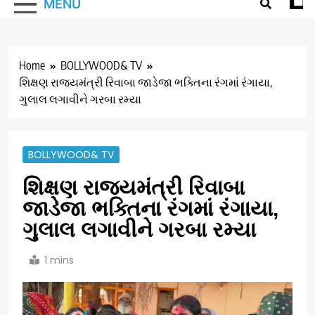
MENU
Home
BOLLYWOOD& TV
શિક્ષણ રાજ્યમંત્રી રિવાબા જાડેજા ભક્તિના રંગમાં રંગાયા,
ગુલાલ લગાવીને ગરબા રમ્યા
BOLLYWOOD& TV
શિક્ષણ રાજ્યમંત્રી રિવાબા
જાડેજા ભક્તિના રંગમાં રંગાયા,
ગુલાલ લગાવીને ગરબા રમ્યા
1 mins