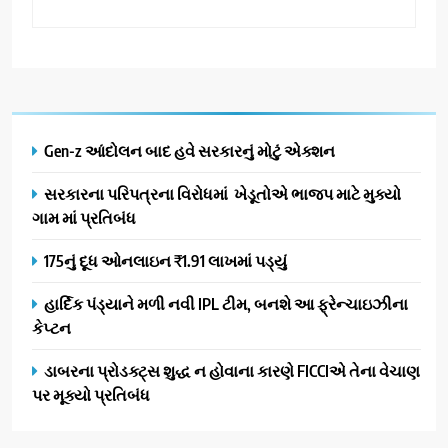
Gen-z આંદોલન બાદ હવે સરકારનું મોટું એક્શન
સરકારના પરિપત્રના વિરોધમાં ખેડૂતોએ ભાજપ માટે મુક્યો
ગામ માં પ્રતિબંધ
175નું દૂધ ઓનલાઇન ₹1.91 લાખમાં પડ્યું
હાર્દિક પંડ્યાને મળી નવી IPL ટીમ, બનશે આ ફ્રેન્ચાઇઝીના
કેપ્ટન
ડાબરના પ્રોડક્ટ્સ શુદ્ધ ન હોવાના કારણે FICCIએ તેના વેચાણ
પર મૂક્યો પ્રતિબંધ