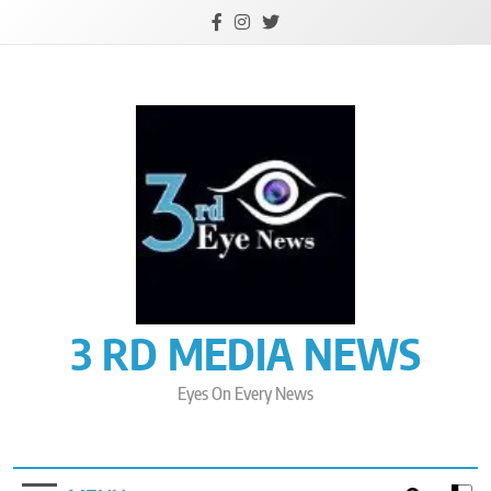
Skip
to
content
3 RD MEDIA NEWS
Eyes On Every News