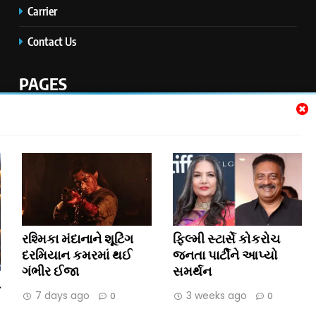
Carrier
Contact Us
PAGES
Home
Disclaimer
Privacy Policy
Jobs
રશ્મિકા મંદાનાને શૂટિંગ
ફિલ્મી સ્ટાર્સે કોકરોચ
દરમિયાન કમરમાં થઈ
જનતા પાર્ટીને આપ્યો
ગંભીર ઈજા
સમર્થન
Copyright © 2026 3RD EYE MEDIA
ન
7 days ago
3 weeks ago
0
0
Contact Us
Disclaimer
Privacy Policy