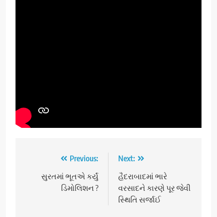
Post
Previous:
Next:
navigation
સુરતમાં ભૂતએ કર્યું
હૈદરાબાદમાં ભારે
ડિમોલિશન ?
વરસાદને કારણે પૂર જેવી
સ્થિતિ સર્જાઈ