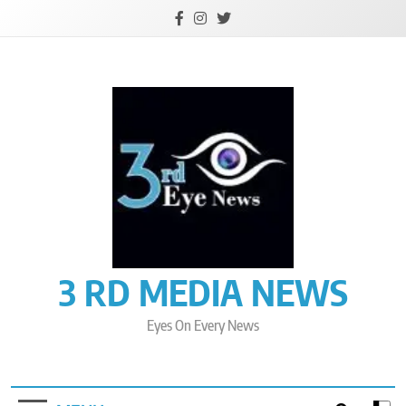
Skip
to
content
3 RD MEDIA NEWS
Eyes On Every News