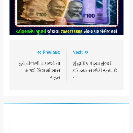
Post
Previous:
Next:
navigation
હવે વીજળી વાપરશો તો
શું હાર્દિક પંડ્યા મુંબઈ
મળશે બિલ માં ખાસ
ઇન્ડિયન્સ છોડી રહ્યા છે
રાહત
?