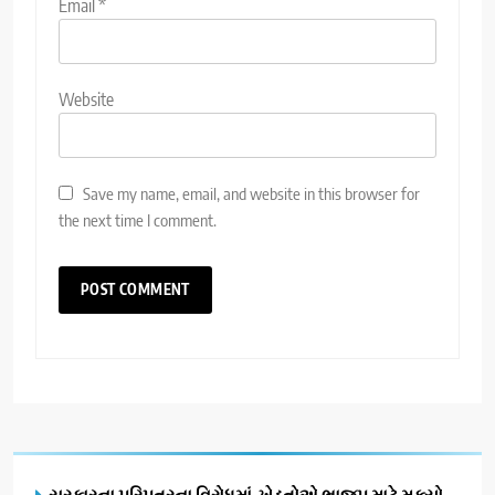
Email
*
Website
Save my name, email, and website in this browser for
the next time I comment.
સરકારના પરિપત્રના વિરોધમાં ખેડૂતોએ ભાજપ માટે મુક્યો