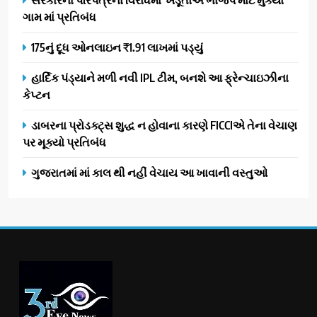
ગામ માં પ્રતિબંધ
175નું દૂધ ઓનલાઇન ₹1.91 લાખમાં પડ્યું
હાર્દિક પંડ્યાને મળી નવી IPL ટીમ, બનશે આ ફ્રેન્ચાઇઝીના
કેપ્ટન
ડાબરના પ્રોડક્ટ્સ શુદ્ધ ન હોવાના કારણે FICCIએ તેના વેચાણ
પર મૂક્યો પ્રતિબંધ
ગુજરાતમાં માં કાલ થી નહીં વેચાય આ ખાવાની વસ્તુઓ